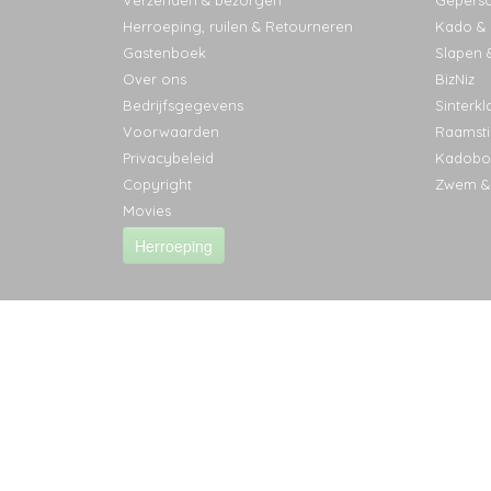
Verzenden & bezorgen
Geperso
Herroeping, ruilen & Retourneren
Kado & l
Gastenboek
Slapen 
Over ons
BizNiz
Bedrijfsgegevens
Sinterkl
Voorwaarden
Raamsti
Privacybeleid
Kadobo
Copyright
Zwem &
Movies
Herroeping