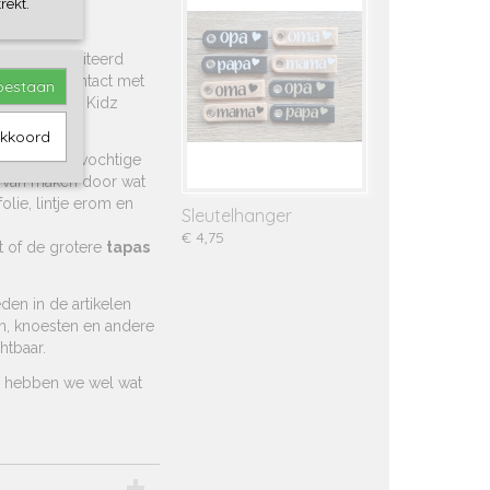
rekt.
 een gefeliciteerd
 neem dan contact met
toestaan
uks van, bij Kidz
akkoord
en met een vochtige
 van maken door wat
olie, lintje erom en
Sleutelhanger
€ 4,75
t of de grotere
tapas
den in de artikelen
en, knoesten en andere
htbaar.
er hebben we wel wat