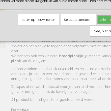
1) Borrelplank van papa
hebben verzameld door uw gebruik van hun diensten of die u hen hebt verst
2) de namen van de kinderen
Of je kiest tegen een kleine meerpijs bijvoorbeeld een logo, of
item. Wil je iets bijzonders, heb je zelf iets leuks verzonnen;
Later opnieuw tonen
Selectie toestaan
Alles 
ons op er is best veel mogelijk. Samen maken we er vast iets le
Label14 zijn wij heel flexibel!
Nee, niet 
Bamboe hout, wat niet in de vaatwasmachine mag (even afveg
doek zonder schoonmaakmiddel) Je kan er een leuk kadootje
lekkers op het plankje te leggen en te verpakken met celofaanf
klaar!
We hebben ook een kleinere,
broodplankje
32 x 14cm varian
plank
van 60x14,5 cm
Het kan voorkomen dat er kleurverschillen en kleine oneffenhe
zichtbaar zijn. Hout is een levend product geweest waar nerv
onregelmatigheden zitten, soms zichtbaar maar meestal onzic
De tapas plank wordt speciaal voor jou van tekst voorzien, hi
tijd voor nodig en dus is de levertijd ca. 2-5 dagen.
Dit product kan niet geruild of geretourneerd worden!
Reacties