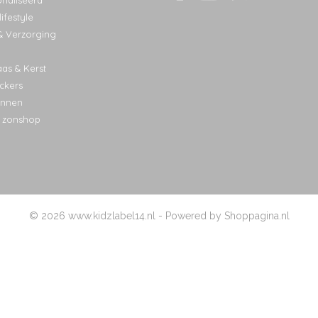
naliseerd
ifestyle
& Verzorging
aas & Kerst
ckers
nnen
 zonshop
© 2026 www.kidzlabel14.nl - Powered by Shoppagina.nl