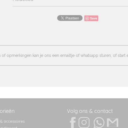
Save
of opmerkingen kan je ons een emailtje of whatsapp sturen, of start e
orieën
Volg ons & contact
 & accessoires