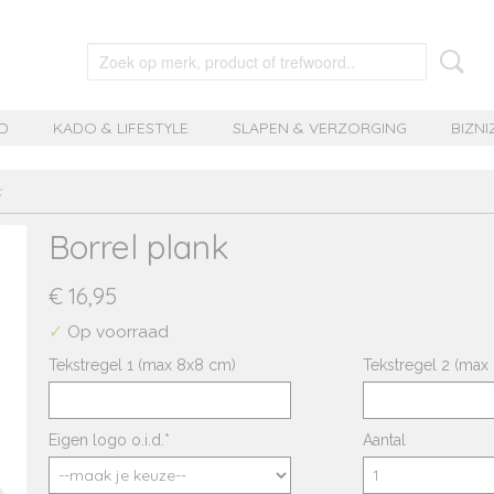
D
KADO & LIFESTYLE
SLAPEN & VERZORGING
BIZNI
k
Borrel plank
€ 16,95
✓
Op voorraad
Tekstregel 1 (max 8x8 cm)
Tekstregel 2 (max
Eigen logo o.i.d.*
Aantal