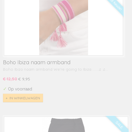
Kleur keuze!
Boho Ibiza naam armband
Boho Ibiza naam armband We're going to Ibiza........♫ ♫…
€ 12,50
€ 9,95
✓
Op voorraad
IN WINKELWAGEN
SALE