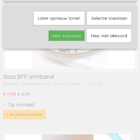
Later opnieuw tonen
Selectie toestaan
Alles toestaan
Nee, niet akkoord
Ibiza BFF armband
Ibiza BFF armband We're going to Ibiza........♫ ♫ en…
€ 7,95
€ 6,95
✓
Op voorraad
IN WINKELWAGEN