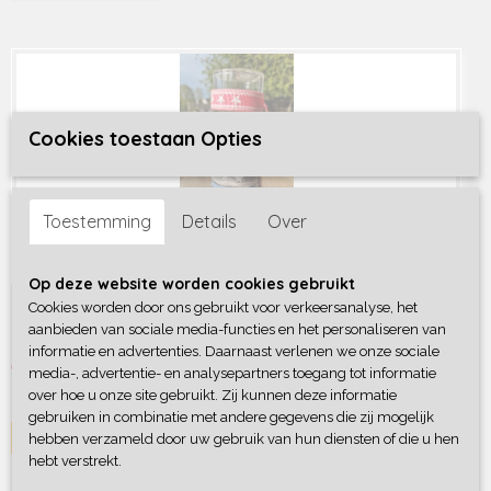
Cookies toestaan Opties
Toestemming
Details
Over
Op deze website worden cookies gebruikt
Ibiza print
Cookies worden door ons gebruikt voor verkeersanalyse, het
aanbieden van sociale media-functies en het personaliseren van
Ibiza print We're going to Ibiza........♫ ♫ en dragen…
informatie en advertenties. Daarnaast verlenen we onze sociale
€ 7,95
€ 6,95
media-, advertentie- en analysepartners toegang tot informatie
over hoe u onze site gebruikt. Zij kunnen deze informatie
✓
Op voorraad
gebruiken in combinatie met andere gegevens die zij mogelijk
IN WINKELWAGEN
hebben verzameld door uw gebruik van hun diensten of die u hen
hebt verstrekt.