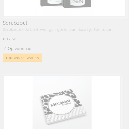
Scrubzout
Scrubzout - Je bent zwanger, geniet van deze tijd Een super…
€ 12,50
✓
Op voorraad
IN WINKELWAGEN