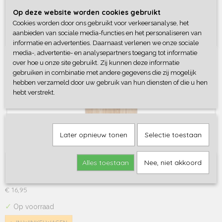
✘
Niet op voorraad
Op deze website worden cookies gebruikt
Cookies worden door ons gebruikt voor verkeersanalyse, het
aanbieden van sociale media-functies en het personaliseren van
informatie en advertenties. Daarnaast verlenen we onze sociale
media-, advertentie- en analysepartners toegang tot informatie
over hoe u onze site gebruikt. Zij kunnen deze informatie
gebruiken in combinatie met andere gegevens die zij mogelijk
hebben verzameld door uw gebruik van hun diensten of die u hen
hebt verstrekt.
Later opnieuw tonen
Selectie toestaan
Borrel plank
Alles toestaan
Nee, niet akkoord
Borrel plank maat L Alweer zo'n leukerd, een borrel plank 38…
€ 16,95
✓
Op voorraad