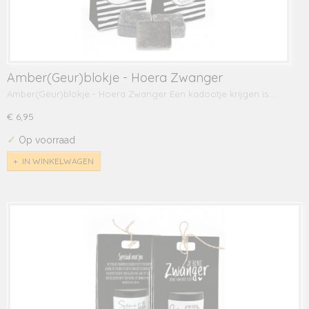
Amber(Geur)blokje - Hoera Zwanger
Amber(Geur)blokje - Hoera Zwanger Een kadootje krijgen is…
€ 6,95
✓
Op voorraad
IN WINKELWAGEN