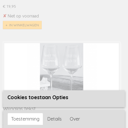
€ 19,95
✘
Niet op voorraad
IN WINKELWAGEN
Cookies toestaan Opties
Wijnglas tekst
Wijnglas tekst, gepersonaliseerd Deze glazen zijn in onze…
Toestemming
Details
Over
€ 10,95