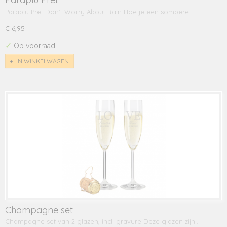
Paraplu Pret Don't Worry About Rain Hoe je een sombere…
€ 6,95
✓
Op voorraad
IN WINKELWAGEN
Champagne set
Champagne set van 2 glazen, incl. gravure Deze glazen zijn…