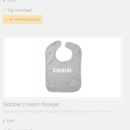
€ 16,95
✓
Op voorraad
IN WINKELWAGEN
Slabber│naam blokjes
Slabber│naam blokjes Royaal slabbetje bedrukt met naam in…
€ 8,95