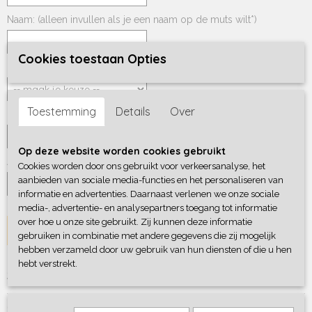
Naam: (alleen invullen als je een naam op de muts wilt*)
Cookies toestaan Opties
Lettertype *
Toestemming
Details
Over
Kleur naam*
Op deze website worden cookies gebruikt
Aantal
Cookies worden door ons gebruikt voor verkeersanalyse, het
aanbieden van sociale media-functies en het personaliseren van
informatie en advertenties. Daarnaast verlenen we onze sociale
media-, advertentie- en analysepartners toegang tot informatie
over hoe u onze site gebruikt. Zij kunnen deze informatie
IN WINKELWAGEN
gebruiken in combinatie met andere gegevens die zij mogelijk
hebben verzameld door uw gebruik van hun diensten of die u hen
hebt verstrekt.
Specificaties
Productcode
Omschrijving