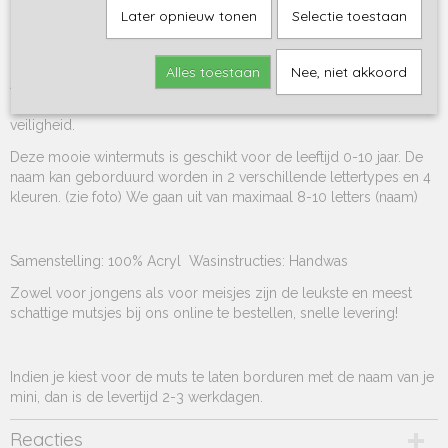
864-2694
Later opnieuw tonen
Selectie toestaan
Wintermuts beige
Oh heerlijk warm deze wintermuts! En kriebelt niet. Beschikbaar in
Alles toestaan
Nee, niet akkoord
4 toffe kleuren en desgewenst met naam geborduurd. Een
heerlijke muts met een leuke pom pom, deze zit vast voor de
veiligheid.
Deze mooie wintermuts is geschikt voor de leeftijd 0-10 jaar. De
naam kan geborduurd worden in 2 verschillende lettertypes en 4
kleuren. (zie foto) We gaan uit van maximaal 8-10 letters (naam)
Samenstelling: 100% Acryl Wasinstructies: Handwas
Zowel voor jongens als voor meisjes zijn de leukste en meest
schattige mutsjes bij ons online te bestellen, snelle levering!
Indien je kiest voor de muts te laten borduren met de naam van je
mini, dan is de levertijd 2-3 werkdagen.
Reacties