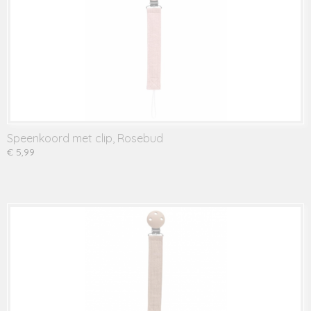
Speenkoord met clip, Rosebud
€ 5,99