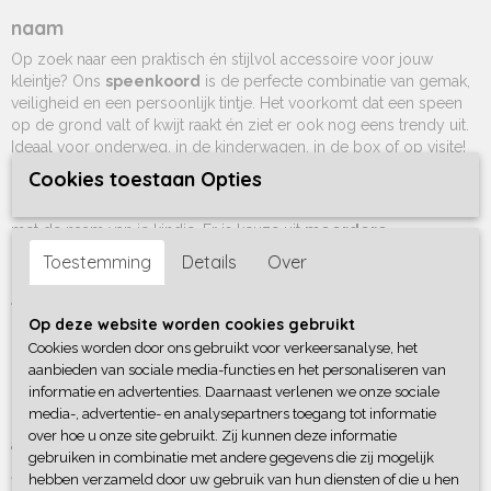
naam
Op zoek naar een praktisch én stijlvol accessoire voor jouw
kleintje? Ons
speenkoord
is de perfecte combinatie van gemak,
veiligheid en een persoonlijk tintje. Het voorkomt dat een speen
op de grond valt of kwijt raakt én ziet er ook nog eens trendy uit.
Ideaal voor onderweg, in de kinderwagen, in de box of op visite!
Cookies toestaan Opties
Personaliseerbaar met naam
Maak het speenkoord extra bijzonder door het te personaliseren
met de naam van je kindje. Er is keuze uit
meerdere
lettertypes
en
diverse kleuren voor de bedrukking
, zodat je
Toestemming
Details
Over
het speenkoord helemaal naar eigen smaak kunt samenstellen. Of
je nu gaat voor klassiek, speels of modern – er is altijd een stijl die
past bij jouw voorkeur.
Op deze website worden cookies gebruikt
Cookies worden door ons gebruikt voor verkeersanalyse, het
Drie stijlvolle kleuren
aanbieden van sociale media-functies en het personaliseren van
Het speenkoord is verkrijgbaar in
drie verschillende kleuren
informatie en advertenties. Daarnaast verlenen we onze sociale
die perfect passen bij iedere outfit of babyuitzet. De kleuren zijn
media-, advertentie- en analysepartners toegang tot informatie
neutraal en eigentijds, zodat ze zowel geschikt zijn voor jongens
over hoe u onze site gebruikt. Zij kunnen deze informatie
als meisjes.
gebruiken in combinatie met andere gegevens die zij mogelijk
hebben verzameld door uw gebruik van hun diensten of die u hen
Veiligheid voorop