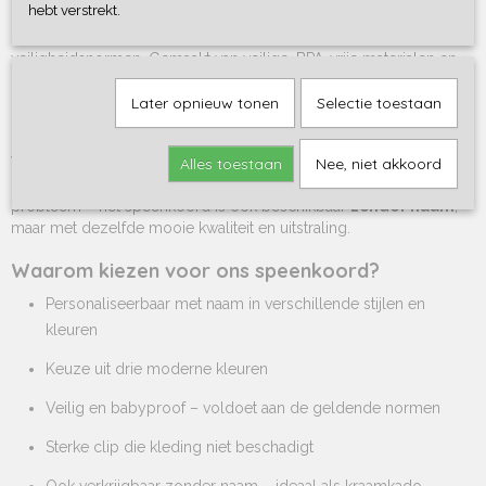
hebt verstrekt.
Uiteraard staat veiligheid bij ons op nummer één. Het speenkoord
is met zorg samengesteld en voldoet aan de geldende
veiligheidsnormen. Gemaakt van veilige, BPA-vrije materialen en
geschikt voor baby's vanaf de geboorte. De clip is stevig, maar
zacht voor de kleding en laat geen beschadigingen achter.
Later opnieuw tonen
Selectie toestaan
Ook verkrijgbaar zonder naam
Wil je liever een speenkoord met clip, stone green zonder
Alles toestaan
Nee, niet akkoord
bedrukking of om kado te doen zonder specifieke naam? Geen
probleem – het speenkoord is ook beschikbaar
zonder naam
,
maar met dezelfde mooie kwaliteit en uitstraling.
Waarom kiezen voor ons speenkoord?
Personaliseerbaar met naam in verschillende stijlen en
kleuren
Keuze uit drie moderne kleuren
Veilig en babyproof – voldoet aan de geldende normen
Sterke clip die kleding niet beschadigt