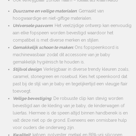
Ook verkrijgbaar zonder naam – ideaal als kraamkado
Duurzame en veilige materialen
: Gemaakt van
hoogwaardige en niet-giftige materialen.
Universele pasvorm
: Het veelzijdige ontwerp kan eenvoudig
aan elke fopspeen worden bevestigd waardoor het
compatibel is met diverse merken en stijlen.
Gemakkelijk schoon te maken:
Ons fopspeenkoord is
machinewasbaar zodat dit accessoire van je baby
gemakkelijk hygiënisch te houden is.
Stijlvol design
: Verkrijgbaar in diverse trendy kleuren zoals,
caramel, stonegreen en rosebud. Kies het speenkoord dat
past bij de stijl van je baby en tegelijkertijd een vleugje flair
toevoegt.
Veilige bevestiging
: De robuuste clip kan stevig worden
bevestigd aan de kleding van je baby, de kinderwagen of
luiertas. Hiermee is de speen altijd binnen handbereik is en
valt deze niet op de grond. Eveneens een onmisbare hulp
voor ouders die onderweg zijn.
Kwaliteit
: katoen, polyester, metaal en BPA-vrij siliconen.