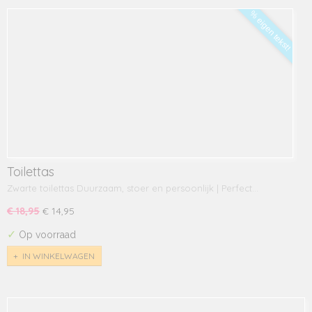
% eigen tekst!
Toilettas
Zwarte toilettas Duurzaam, stoer en persoonlijk | Perfect…
€ 18,95
€ 14,95
✓
Op voorraad
IN WINKELWAGEN