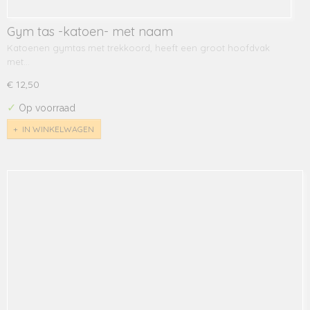
Gym tas -katoen- met naam
Katoenen gymtas met trekkoord, heeft een groot hoofdvak
met…
€ 12,50
✓
Op voorraad
IN WINKELWAGEN