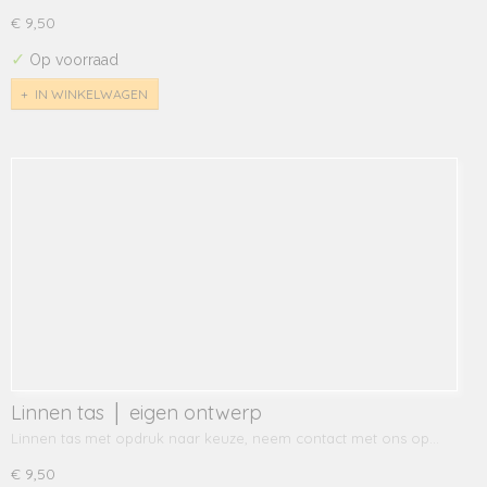
€ 9,50
✓
Op voorraad
IN WINKELWAGEN
Linnen tas │ eigen ontwerp
Linnen tas met opdruk naar keuze, neem contact met ons op…
€ 9,50