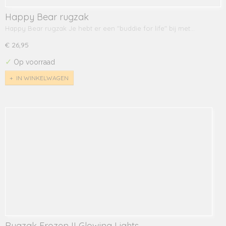
Happy Bear rugzak
Happy Bear rugzak Je hebt er een "buddie for life" bij met…
€ 26,95
✓
Op voorraad
IN WINKELWAGEN
Rugzak Frozen II Glowing Lights