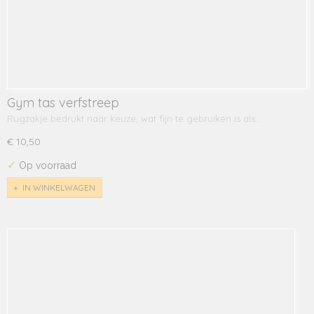
Gym tas verfstreep
Rugzakje bedrukt naar keuze, wat fijn te gebruiken is als…
€ 10,50
✓
Op voorraad
IN WINKELWAGEN