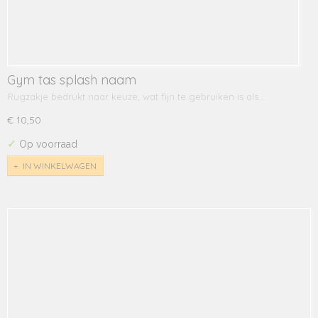
Gym tas splash naam
Rugzakje bedrukt naar keuze, wat fijn te gebruiken is als…
€ 10,50
✓
Op voorraad
IN WINKELWAGEN