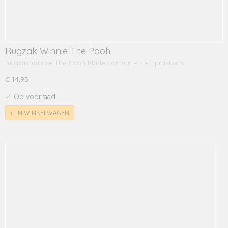
Rugzak Winnie The Pooh
Rugzak Winnie The Pooh Made For Fun – Lief, praktisch…
€ 14,95
✓
Op voorraad
IN WINKELWAGEN