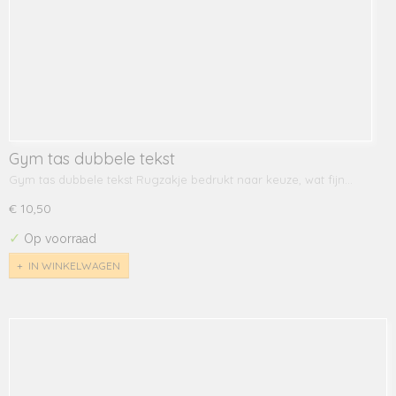
Gym tas dubbele tekst
Gym tas dubbele tekst Rugzakje bedrukt naar keuze, wat fijn…
€ 10,50
✓
Op voorraad
IN WINKELWAGEN