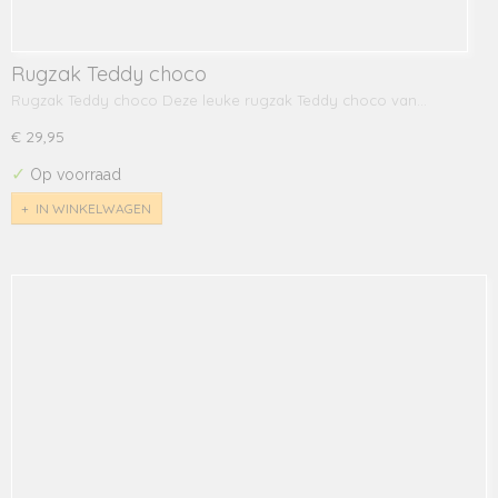
Rugzak Teddy choco
Rugzak Teddy choco Deze leuke rugzak Teddy choco van…
€ 29,95
✓
Op voorraad
IN WINKELWAGEN