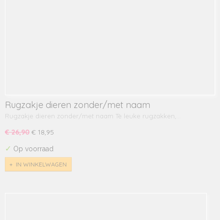
Rugzakje dieren zonder/met naam
Rugzakje dieren zonder/met naam Tè leuke rugzakken,…
€ 26,90
€ 18,95
✓
Op voorraad
IN WINKELWAGEN