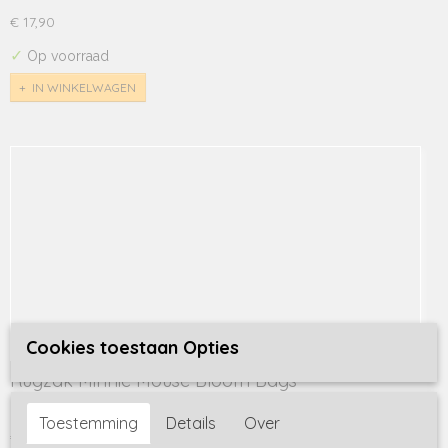
€ 17,90
✓
Op voorraad
IN WINKELWAGEN
Cookies toestaan Opties
Rugzak Minnie Mouse Bloom Bags
Rugzak Minnie Mouse Bloom Bags Deze vrolijke rugzak van…
Toestemming
Details
Over
€ 19,95