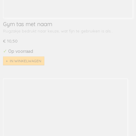
Gym tas met naam
Rugzakje bedrukt naar keuze, wat fijn te gebruiken is als…
€ 10,50
✓
Op voorraad
IN WINKELWAGEN