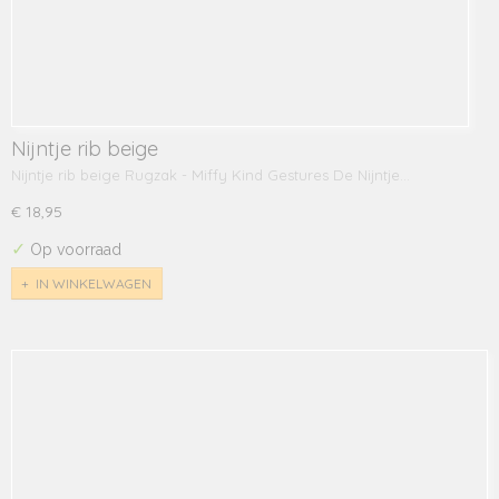
Nijntje rib beige
Nijntje rib beige Rugzak - Miffy Kind Gestures De Nijntje…
€ 18,95
✓
Op voorraad
IN WINKELWAGEN