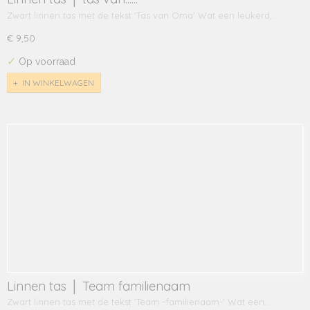
Zwart linnen tas met de tekst 'Tas van Oma' Wat een leukerd,…
€ 9,50
✓
Op voorraad
IN WINKELWAGEN
Linnen tas │ Team familienaam
Zwart linnen tas met de tekst 'Team -familienaam-' Wat een…