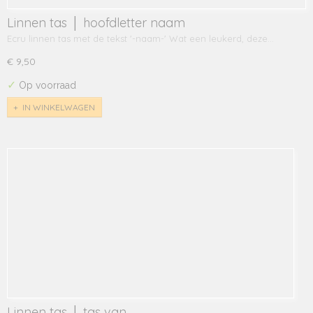
Linnen tas │ hoofdletter naam
Ecru linnen tas met de tekst '-naam-' Wat een leukerd, deze…
€ 9,50
✓
Op voorraad
IN WINKELWAGEN
Linnen tas │ tas van......