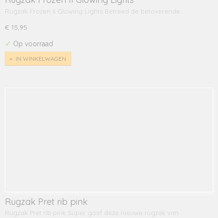
Rugzak Frozen II Glowing Lights Betreed de betoverende…
€ 15,95
✓
Op voorraad
IN WINKELWAGEN
Rugzak Pret rib pink
Rugzak Pret rib pink Super gaaf deze nieuwe rugzak van…