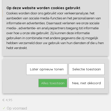
✓
Op voorraad
Op deze website worden cookies gebruikt
Cookies worden door ons gebruikt voor verkeersanalyse, het
IN WINKELWAGEN
aanbieden van sociale media-functies en het personaliseren van
informatie en advertenties. Daarnaast verlenen we onze sociale
media-, advertentie- en analysepartners toegang tot informatie
over hoe u onze site gebruikt. Zij kunnen deze informatie
gebruiken in combinatie met andere gegevens die zij mogelijk
hebben verzameld door uw gebruik van hun diensten of die u hen
hebt verstrekt.
Later opnieuw tonen
Selectie toestaan
Alles toestaan
Nee, niet akkoord
Etui Milky Kiss
Etui Milky Kiss Deze blauwe etui uit de Divine Days…
€ 4,95
✓
Op voorraad