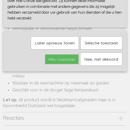
over hoe u onze site gebruikt. Zij kunnen deze informatie
slaap- en of speelruimte. Je vindt ze bij Kidz Label14 in
gebruiken in combinatie met andere gegevens die zij mogelijk
verschillende hippe printjes.
hebben verzameld door uw gebruik van hun diensten of die u hen
hebt verstrekt.
De voordelen op een rijtje
Verkrijgbaar in verschillende hippe printjes
100% katoen buitenzijde
100% polyester vulling
Later opnieuw tonen
Selectie toestaan
OEKO-Tex Standard 100
Alles toestaan
Nee, niet akkoord
Zo houd je je Box / bedbumper Flower langer mooi
Gebruik niet te veel wasmiddel (dit is ook beter voor het
milieu)
Wasbaar in de wasmachine op maximaal 40 graden
Geschikt voor in de droger (lage temperatuur)
Let op
; dit product wordt in Nederland afgeraden maar is in
bijvoorbeeld Duitsland wel toegestaan.
Reacties