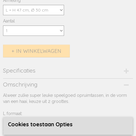
Afmeting
Aantal
IN WINKELWAGEN
Specificaties
Productcode
Omschrijving
51-77
Alweer zulke super leuke speelgoed opruimtassen, in de vorm
van een haai, keuze uit 2 groottes.
L formaat:
Hoogte 47 cm, diameter 30 cm
Cookies toestaan Opties
XL formaat: