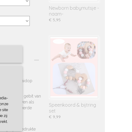
Newborn babymutsje -
naam-
€ 5,95
oog met draaidop
r.
n het eerste gebit van
edia-
euk om te geven als
 onze
Speenkoord & bijtring
epersonaliseerde
 site
set
e zij
€ 9,99
rekt.
 leuk om zo
ting bij 2 bedrukte