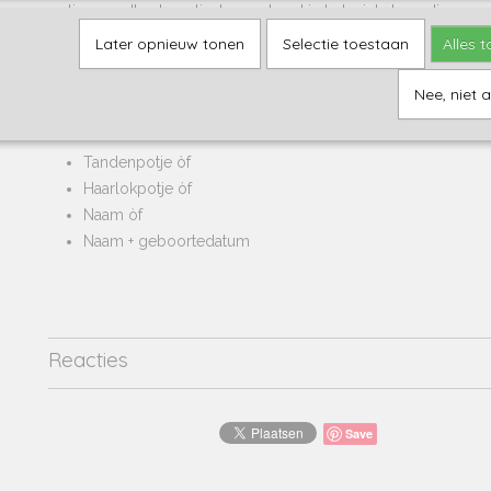
potjes wordt automatisch verrekend in het winkelmandje.
Later opnieuw tonen
Selectie toestaan
Alles 
De tandenpotjes zijn gemaakt van 100% FSC hout en hebben ee
UVbestendig bedrukt, dit alles zorgt er voor dat de print niet 
deze in aanraking komt met zonlicht en zorgt tevens voor een
Nee, niet 
Ze kunnen naar keuze bedrukt worden met de tekst
Tandenpotje òf
Haarlokpotje òf
Naam òf
Naam + geboortedatum
Reacties
Save