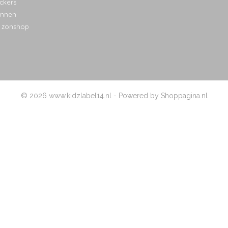
ckers
nnen
 zonshop
© 2026 www.kidzlabel14.nl - Powered by Shoppagina.nl