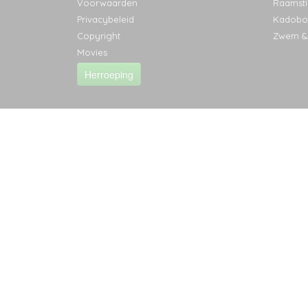
Voorwaarden
Raamsti
Privacybeleid
Kadobo
Copyright
Zwem &
Movies
Herroeping