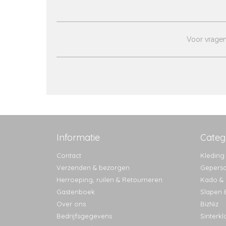
Voor vragen 
Informatie
Categ
Contact
Kleding
Verzenden & bezorgen
Geperso
Herroeping, ruilen & Retourneren
Kado & l
Gastenboek
Slapen 
Over ons
BizNiz
Bedrijfsgegevens
Sinterkl