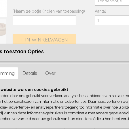
*Naam 2e potje (indien van toepassing)
Aantal
IN WINKELWAGEN
s toestaan Opties
Omschrijving
Tandenpotje of haarlokpotje
emming
Details
Over
Houten tandenpotje of haarlokpotje van 4 cm rond en 3 cm h
welke UVbestendig bedrukt zijn voor super lang bewaar-plezie
 website worden cookies gebruikt
In dit mooie houten tandenpotje kun je alle tandjes bewaren va
orden door ons gebruikt voor verkeersanalyse, het aanbieden van sociale m
jouw kindje. Ook is het te gebruiken als haarlokpotje. Super l
n het personaliseren van informatie en advertenties. Daarnaast verlenen we
kraamcadeau. En dat is weer te leuk te combineren met een g
dia-, advertentie- en analysepartners toegang tot informatie over hoe u onze
haarbostel en kamset.
Zij kunnen deze informatie gebruiken in combinatie met andere gegevens di
hebben verzameld door uw gebruik van hun diensten of die u hen hebt verst
Bij een setje van 2 bedrukte potjes geldt er een kortingsprijs,
bijvoorbeeld een tandenpotje èn haarlokpotje te kiezen. De kor