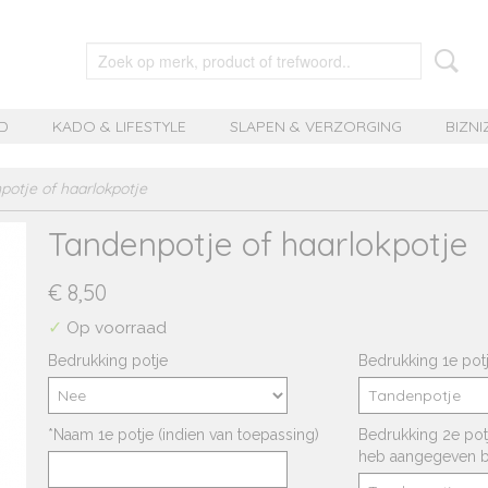
D
KADO & LIFESTYLE
SLAPEN & VERZORGING
BIZNI
potje of haarlokpotje
Tandenpotje of haarlokpotje
€ 8,50
✓
Op voorraad
Bedrukking potje
Bedrukking 1e pot
*Naam 1e potje (indien van toepassing)
Bedrukking 2e potj
heb aangegeven bi