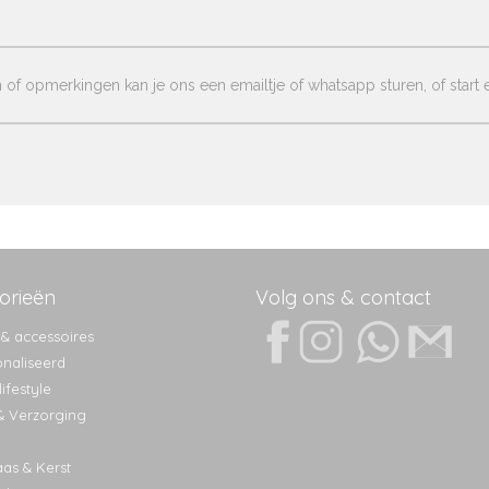
of opmerkingen kan je ons een emailtje of whatsapp sturen, of start e
orieën
Volg ons & contact
 & accessoires
naliseerd
ifestyle
& Verzorging
aas & Kerst