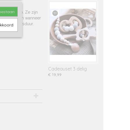
toestaan
n draaidop. Ze zijn
zal verkleuren wanneer
 lange levensduur.
akkoord
Cadeauset 3 delig
€ 19,99