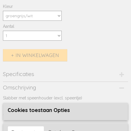
Kleur
Aantal
IN WINKELWAGEN
Specificaties
Productcode
Omschrijving
65-113
Slabber met speenhouder (excl. speentje)
Cookies toestaan Opties
2 maten verstelbaar, 0-3 jaar
verkrijgbaar in groengrijs/wit, peach/wit, wit/groengrijs
Reacties