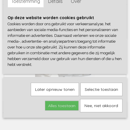
Toestemming
Details
Over
Save
Op deze website worden cookies gebruikt
Cookies worden door ons gebruikt voor verkeersanalyse, het
aanbieden van sociale media-functies en het personaliseren van
Ook interessant
informatie en advertenties. Daarnaast verlenen we onze sociale
media-, advertentie- en analysepartners toegang tot informatie
over hoe u onze site gebruikt. Zij kunnen deze informatie
gebruiken in combinatie met andere gegevens die zij mogelijk
hebben verzameld door uw gebruik van hun diensten of die u hen
hebt verstrekt.
Later opnieuw tonen
Selectie toestaan
Alles toestaan
Nee, niet akkoord
Gratis inpakservice
€ 0,00