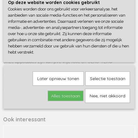
de grotere versie van deze canvas bag, de
Op deze website worden cookies gebruikt
Cookies worden door ons gebruikt voor verkeersanalyse, het
Kenmerken:
aanbieden van sociale media-functies en het personaliseren van
informatie en advertenties. Daarnaast verlenen we onze sociale
100% geborsteld
katoen
en
canvas
.
media-, advertentie- en analysepartners toegang tot informatie
Gewicht: 407 g / m².
over hoe u onze site gebruikt. Zij kunnen deze informatie
Metalen ritssluiting in vintage stijl.
gebruiken in combinatie met andere gegevens die zij mogelijk
Afmetingen: 19 x 18 x 9 cm (Inhoud: 3 liter).
hebben verzameld door uw gebruik van hun diensten of die u hen
Wasbaar op 30 graden zonder wasverzachter
hebt verstrekt.
Onze applicaties zijn van pvc vrije folie en OEKO-TEX®
gecertificeerd
Later opnieuw tonen
Selectie toestaan
Reacties
Alles toestaan
Nee, niet akkoord
Save
Ook interessant