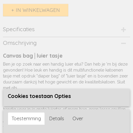
IN WINKELWAGEN
Specificaties
Productcode
Omschrijving
726-1939
Canvas bag│luier tasje
Ben je op zoek naar een handig luier etui? Dan heb je 'm bij deze
gevonden! Hoe leuk en handig is dit multifunctionele
katoen
en
tasje met opdruk "diaper bag" òf "luier tasje" en is bovendien zeer
duurzaam dankzij het hoge gewicht en de kwaliteits
katoen. Sluit
met rits.
Cookies toestaan Opties
Met dit etui voor de luiers heb je meer dan genoeg ruimte voor
meedere luiers, billendoekjes en wat extra spulletjes. Super
handig voor in je grote luiertas of mom bag, geen losse spullen
met in je grote eenvakstas! En dus zo voor het grijpen, zo heb je
Toestemming
Details
Over
altijd alles bij de hand om je kindje te verschonen en hoeft je niet
te zoeken in de grote luiertas. Super leuk om te combineren met
reserve kleertjes.