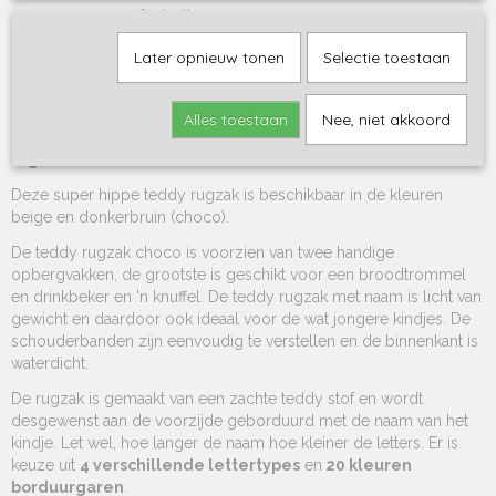
voor een perfecte fit
Voor elk avontuur
– ideaal voor peuters en kleuters
Later opnieuw tonen
Selectie toestaan
Kies jouw favoriete kleur en voeg een naam toe
– zo wordt
de rugzak écht van jouw mini!
Alles toestaan
Nee, niet akkoord
Bestel nu en geef je kindje een
trendy en persoonlijke teddy
rugzak
om overal mee naartoe te nemen!
Deze super hippe teddy rugzak is beschikbaar in de kleuren
beige en donkerbruin (choco).
De teddy rugzak choco is voorzien van twee handige
opbergvakken, de grootste is geschikt voor een broodtrommel
en drinkbeker en 'n knuffel. De teddy rugzak met naam is licht van
gewicht en daardoor ook ideaal voor de wat jongere kindjes. De
schouderbanden zijn eenvoudig te verstellen en de binnenkant is
waterdicht.
De rugzak is gemaakt van een zachte teddy stof en wordt
desgewenst aan de voorzijde geborduurd met de naam van het
kindje. Let wel, hoe langer de naam hoe kleiner de letters. Er is
keuze uit
4 verschillende lettertypes
en
20 kleuren
borduurgaren
.