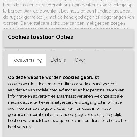
heeft de tas een extra voorvak om kleinere items overzichtelijk op
te bergen. Aan de bovenkant bevindt zich een handige lus, zodat
de rugzak gemakkelijk met de hand gedragen of opgehangen kan
worden. De verstelbare schouderbanden met gespen zorgen
ervoor dat de tas altijd comfortabel en stevig op de rug zit. Een
praktische én schattige rugzak die ideaal is voor school of een
Cookies toestaan Opties
dagje uit!
Op zoek naar een
schattige, zachte én praktische rugzak
voor je kleintje? Onze
teddy choco kinderrugzak
is niet alleen
Toestemming
Details
Over
heerlijk fluffy, maar ook super stijlvol! Perfect voor school, een
dagje weg of als speelse opberger thuis.
Op deze website worden cookies gebruikt
Waarom deze rugzak teddy choco?
Cookies worden door ons gebruikt voor verkeersanalyse, het
Ultra-zachte teddy stof
– zo knuffelbaar als een
aanbieden van sociale media-functies en het personaliseren van
informatie en advertenties. Daarnaast verlenen we onze sociale
lievelingsknuffel!
media-, advertentie- en analysepartners toegang tot informatie
Gepersonaliseerd met naam
– geborduurd voor een
over hoe u onze site gebruikt. Zij kunnen deze informatie
unieke touch
gebruiken in combinatie met andere gegevens die zij mogelijk
Ruim en handig
– genoeg plek voor snacks, knuffels en
hebben verzameld door uw gebruik van hun diensten of die u hen
schatten
hebt verstrekt.
Comfortabele pasvorm
– verstelbare schouderbanden