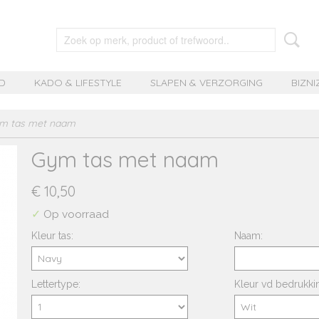
D
KADO & LIFESTYLE
SLAPEN & VERZORGING
BIZNI
m tas met naam
Gym tas met naam
€ 10,50
✓
Op voorraad
Kleur tas:
Naam:
Lettertype:
Kleur vd bedrukki