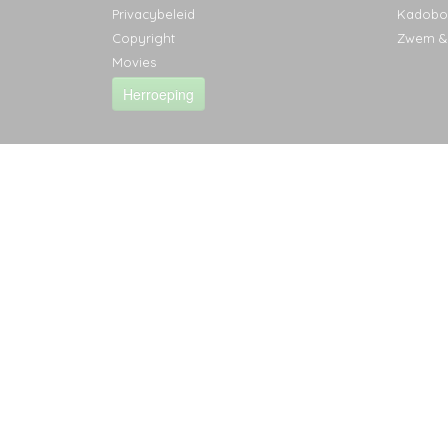
Privacybeleid
Kadobo
Copyright
Zwem &
Movies
Herroeping