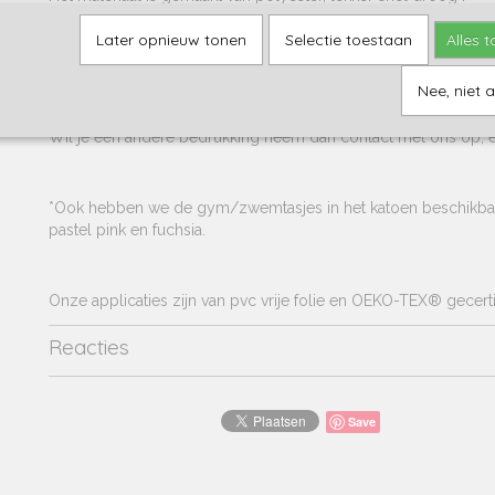
De afmeting van de polyester gymtas is 33x44cm
Later opnieuw tonen
Selectie toestaan
Alles 
Nee, niet 
Kies zelf het lettertype, de kleur en uiteraard de naam van de 
Wil je een andere bedrukking neem dan contact met ons op, er
*Ook hebben we de gym/zwemtasjes in het katoen beschikbaar
pastel pink en fuchsia.
Onze applicaties zijn van pvc vrije folie en OEKO-TEX® gecert
Reacties
Save