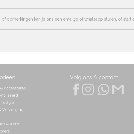
of opmerkingen kan je ons een emailtje of whatsapp sturen, of start e
orieën
Volg ons & contact
 & accessoires
naliseerd
ifestyle
& Verzorging
aas & Kerst
ckers