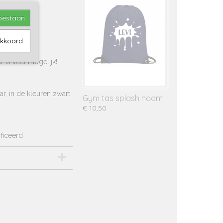
toestaan
akkoord
bedrukking.
 is veel mogelijk!
, in de kleuren zwart,
Gym tas splash naam
€ 10,50
ificeerd