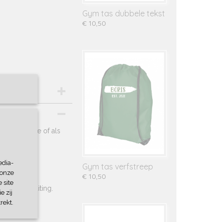
Gym tas dubbele tekst
€ 10,50
as, zwemtasje of als
edia-
Gym tas verfstreep
 onze
€ 10,50
 site
ekkoordsluiting.
e zij
rekt.