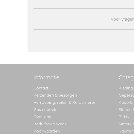
Voor vragen 
Informatie
Categ
Contact
Kleding
Verzenden & bezorgen
Geperso
Herroeping, ruilen & Retourneren
Kado & l
Gastenboek
Slapen 
Over ons
BizNiz
Bedrijfsgegevens
Sinterkl
Voorwaarden
Raamsti