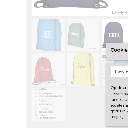
Cookie
Toest
Op deze
Cookies w
functies e
sociale me
gebruikt. 
mogelijk 