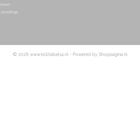
nnen
 zonshop
© 2026 www.kidzlabel14.nl - Powered by Shoppagina.nl