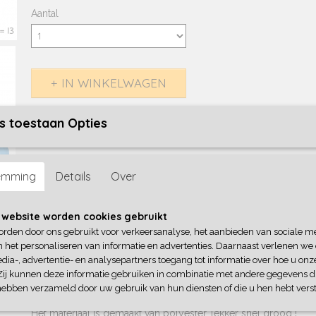
Aantal
IN WINKELWAGEN
s toestaan Opties
Specificaties
Productcode
409-938
Omschrijving
emming
Details
Over
Rugzakje bedrukt naar keuze, wat fijn te gebruiken is als gymt
gewoon (logeer) tasje.
 website worden cookies gebruikt
Verkrijgbaar in navy, groen, rood, aqua en geel*
orden door ons gebruikt voor verkeersanalyse, het aanbieden van sociale m
n het personaliseren van informatie en advertenties. Daarnaast verlenen we
dia-, advertentie- en analysepartners toegang tot informatie over hoe u onze
Deze nylon koord gymtas heeft een groot hoofdvak met een tr
Zij kunnen deze informatie gebruiken in combinatie met andere gegevens di
hebben verzameld door uw gebruik van hun diensten of die u hen hebt verst
Deze is als schoudertas en rugzak te dragen.
Het materiaal is gemaakt van polyester, lekker snel droog !