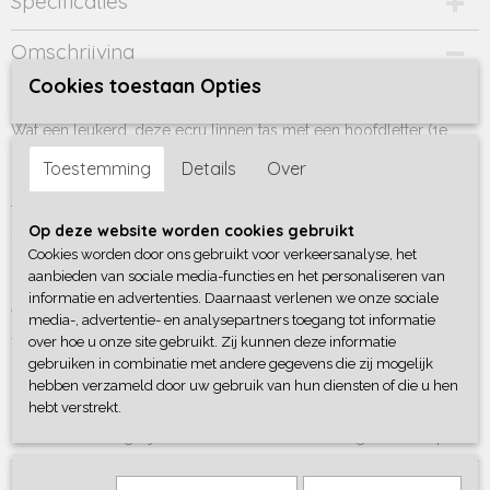
Specificaties
Productcode
Omschrijving
427-998
Cookies toestaan Opties
Ecru linnen tas met de tekst '-naam-'
Wat een leukerd, deze ecru linnen tas met een hoofdletter (1e
letter v.d. naam) en de naam erop.
Toestemming
Details
Over
De tote bag is ideaal om een paar boodschappen in te doen, mee
te nemen naar je werk of naar school. Op de voorkant van de tas
Op deze website worden cookies gebruikt
staat de tekst '-naam-' en de tas heeft fijne lange hengsels (ca. 70
cm).
Cookies worden door ons gebruikt voor verkeersanalyse, het
aanbieden van sociale media-functies en het personaliseren van
Het formaat van de tas is 41×37.5cm en verkrijgbaar in het zwart en
informatie en advertenties. Daarnaast verlenen we onze sociale
ecru.
media-, advertentie- en analysepartners toegang tot informatie
over hoe u onze site gebruikt. Zij kunnen deze informatie
Tas is van 100% katoen
gebruiken in combinatie met andere gegevens die zij mogelijk
hebben verzameld door uw gebruik van hun diensten of die u hen
hebt verstrekt.
Er zijn nog tal van andere voorbeeldtassen waaruit je kan kiezen,
ook is er de mogelijkheid om zelf een bedrukking te ontwerpen!
Reacties