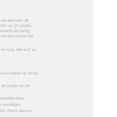
 van een beer, de
rden op 30 graden
ieuwere uitvoering,
 ook iets ruimer met
te koop, dan kost 'ie
n jouw kleine op de tas
n de lengte van de
erkelijke kleur
-4 werkdagen
rden, check daarom