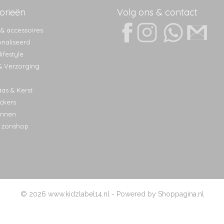
orieën
Volg ons & contact
 & accessoires
naliseerd
ifestyle
& Verzorging
aas & Kerst
ckers
nnen
 zonshop
© 2026 www.kidzlabel14.nl - Powered by Shoppagina.nl