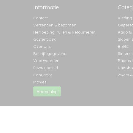
Informatie
Categ
Contact
Kleding
Verzenden & bezorgen
Geperso
Herroeping, ruilen & Retourneren
Kado & l
Gastenboek
Slapen 
Over ons
BizNiz
Bedrijfsgegevens
Sinterkl
Voorwaarden
Raamsti
Privacybeleid
Kadobo
Copyright
Zwem &
Movies
Herroeping