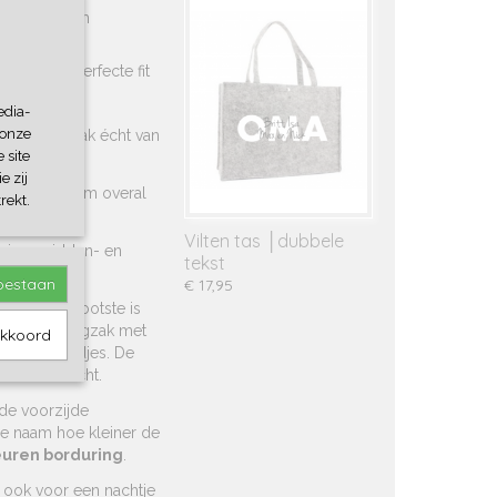
unieke touch
 schatten
oor een perfecte fit
edia-
 onze
dt de rugzak écht van
 site
e zij
dy rugzak
om overal
rekt.
Vilten tas │dubbele
beige, midden- en
tekst
toestaan
€ 17,95
ken, de grootste is
 De teddy rugzak met
akkoord
jongere kindjes. De
is waterdicht.
de voorzijde
de naam hoe kleiner de
euren borduring
.
 ook voor een nachtje