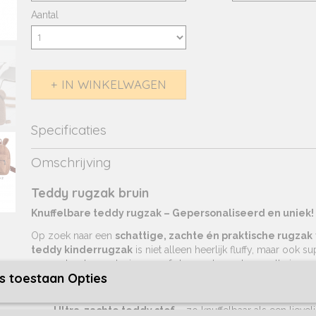
Aantal
IN WINKELWAGEN
Specificaties
Productcode
484-2067
Omschrijving
EAN code
6097227286229
Netto gewicht
0,17 Kg
Teddy rugzak bruin
Afmetingen (l,b,h)
25 x 12 x 28 cm
Knuffelbare teddy rugzak – Gepersonaliseerd en uniek!
Op zoek naar een
schattige, zachte én praktische rugzak
teddy kinderrugzak
is niet alleen heerlijk fluffy, maar ook sup
voor school, een dagje weg of als speelse opberger thuis.
s toestaan Opties
Waarom deze teddy rugzak?
Ultra-zachte teddy stof
– zo knuffelbaar als een lievel