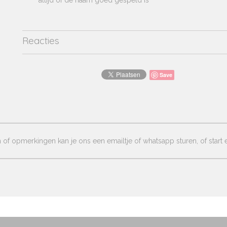
altijd of de naam goed gespeld is
Reacties
Save
of opmerkingen kan je ons een emailtje of whatsapp sturen, of start e