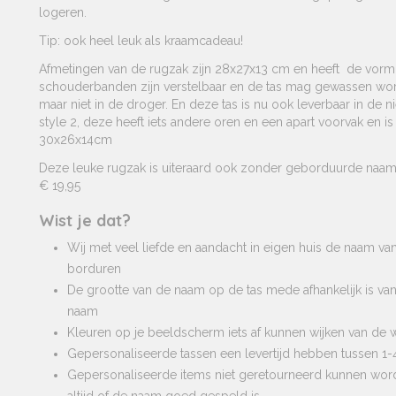
logeren.
Tip: ook heel leuk als kraamcadeau!
Afmetingen van de rugzak zijn 28x27x13 cm en heeft de vorm
schouderbanden zijn verstelbaar en de tas mag gewassen wo
maar niet in de droger. En deze tas is nu ook leverbaar in de n
style 2, deze heeft iets andere oren en een apart voorvak en is
30x26x14cm
Deze leuke rugzak is uiteraard ook zonder geborduurde naam 
€ 19,95
Wist je dat?
Wij met veel liefde en aandacht in eigen huis de naam va
borduren
De grootte van de naam op de tas mede afhankelijk is va
naam
Kleuren op je beeldscherm iets af kunnen wijken van de w
Gepersonaliseerde tassen een levertijd hebben tussen 1
Gepersonaliseerde items niet geretourneerd kunnen wo