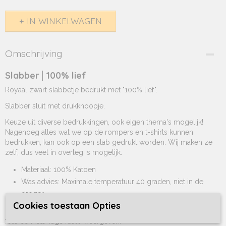
IN WINKELWAGEN
Omschrijving
Slabber│100% lief
Royaal zwart slabbetje bedrukt met "100% lief".
Slabber sluit met drukknoopje.
Keuze uit diverse bedrukkingen, ook eigen thema's mogelijk!
Nagenoeg alles wat we op de rompers en t-shirts kunnen
bedrukken, kan ook op een slab gedrukt worden. Wij maken ze
zelf, dus veel in overleg is mogelijk.
Materiaal: 100% Katoen
Was advies: Maximale temperatuur 40 graden, niet in de
droger.
Cookies toestaan Opties
Deze zwarte slabber is diep zwart, door overbelichting kan de
foto een iets vage kleur weergeven.