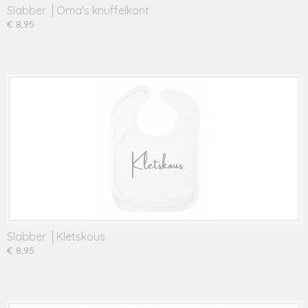
Slabber │Oma's knuffelkont
€ 8,95
Slabber │Kletskous
€ 8,95