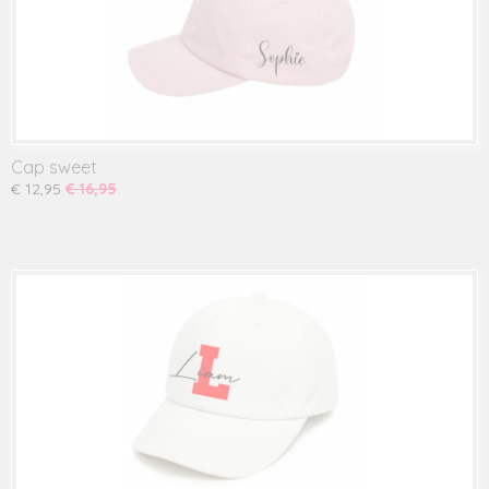
Cap sweet
€ 12,95
€ 16,95