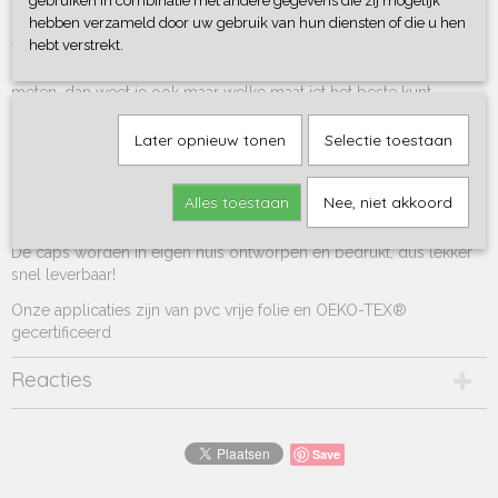
gebruiken in combinatie met andere gegevens die zij mogelijk
We hebben ze in maar liefst 9 kleurtjes en 2 maten. Kies uit maat S
hebben verzameld door uw gebruik van hun diensten of die u hen
= 8-24 maanden (48 cm) of M = 2-6 jaar (52 cm) maar de caps zijn
hebt verstrekt.
verstelbaar dus lange tijd door te dragen. Wel handig om vòòr
het bestellen even de omtrek van het hoofd van je kindje op te
meten, dan weet je ook maar welke maat jet het beste kunt
bestellen.
Later opnieuw tonen
Selectie toestaan
Ze zijn super zacht, heel comfy om te dragen, en wat vindt je van
die leuke kleurtjes? Deze cap stars is eenvoudig maar super leuk.
Je kan ook nog eens kiezen in welke kleur je de naam op de cap
Alles toestaan
Nee, niet akkoord
stars wilt laten bedrukken!
De caps worden in eigen huis ontworpen en bedrukt, dus lekker
snel leverbaar!
Onze applicaties zijn van pvc vrije folie en OEKO-TEX®
gecertificeerd
Reacties
Save