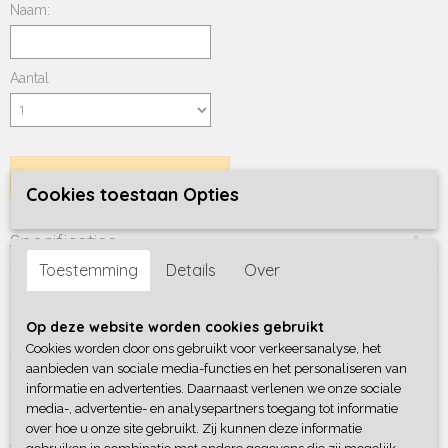
Naam:
Aantal
IN WINKELWAGEN
Cookies toestaan Opties
Specificaties
Toestemming
Details
Over
Productcode
Omschrijving
791-2240
Op deze website worden cookies gebruikt
Cap Stars
Cookies worden door ons gebruikt voor verkeersanalyse, het
Too cute onze babypetjes en kinderpetjes met naam! Caps voor
aanbieden van sociale media-functies en het personaliseren van
kinderen zijn helemaal hip,
stoer en trendy. Daarnaast worden de
informatie en advertenties. Daarnaast verlenen we onze sociale
oogjes extra beschermd tegen de felle zon. Bestel de leukste
media-, advertentie- en analysepartners toegang tot informatie
baby- & kindercaps nu online bij Kidz Label14.
over hoe u onze site gebruikt. Zij kunnen deze informatie