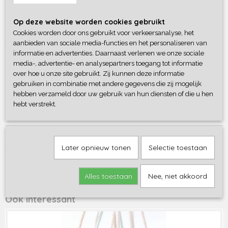
Op deze website worden cookies gebruikt
"Bont" tasje Ø 15 cm met een 3D schaap er op, Ook de pootjes
ontbreken niet.
Cookies worden door ons gebruikt voor verkeersanalyse, het
aanbieden van sociale media-functies en het personaliseren van
Tasje sluit middels klittenband. Met een zachte schouderband.
informatie en advertenties. Daarnaast verlenen we onze sociale
media-, advertentie- en analysepartners toegang tot informatie
over hoe u onze site gebruikt. Zij kunnen deze informatie
In off white of grijs
gebruiken in combinatie met andere gegevens die zij mogelijk
hebben verzameld door uw gebruik van hun diensten of die u hen
hebt verstrekt.
Reacties
Later opnieuw tonen
Selectie toestaan
Save
Alles toestaan
Nee, niet akkoord
Ook interessant