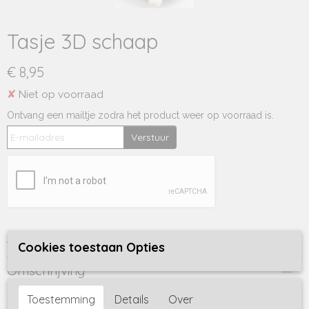
Tasje 3D schaap
€ 8,95
✘
Niet op voorraad
Ontvang een mailtje zodra het product weer op voorraad is.
Verstuur
Specificaties
Cookies toestaan Opties
Productcode
Omschrijving
220-542
Super lief, schattig en zacht 3D tasje
Toestemming
Details
Over