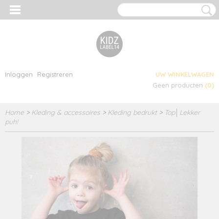
Inloggen
Registreren
UW WINKELWAGEN
Geen producten
(0)
Home
>
Kleding & accessoires
>
Kleding bedrukt
>
Top│Lekker
puh!