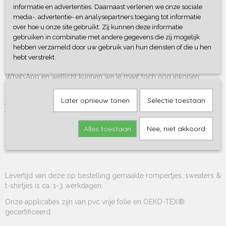
informatie en advertenties. Daarnaast verlenen we onze sociale
en sand/mokka
media-, advertentie- en analysepartners toegang tot informatie
Zo creëer je je eigen custom made product ! Ook super leuk om
over hoe u onze site gebruikt. Zij kunnen deze informatie
cadeau te geven
gebruiken in combinatie met andere gegevens die zij mogelijk
hebben verzameld door uw gebruik van hun diensten of die u hen
hebt verstrekt.
Staat de gewenste maat er niet tussen? Stuur ons een mailtje of
WhatsApp en wellicht kunnen we je maat toch nog inkopen.
Rompertjes, sweaters en t-shirts zijn 100% (bio) katoen en met
Later opnieuw tonen
Selectie toestaan
applicatie wasbaar binnenste buiten op 30 graden zonder
wasverzachter.
Strijk de print binnenste buiten of leg er een velletje bakpapier
Alles toestaan
Nee, niet akkoord
overheen om de print te strijken.
Niet geschikt voor de droger.
Levertijd van deze op bestelling gemaakte rompertjes, sweaters &
t-shirtjes is ca. 1-3 werkdagen.
Onze applicaties zijn van pvc vrije folie en OEKO-TEX®
gecertificeerd