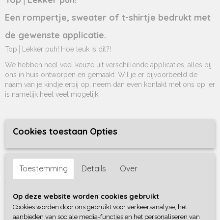
Een rompertje, sweater of t-shirtje bedrukt met
de gewenste applicatie.
Top│Lekker puh! Hoe leuk is dit?!
We hebben heel veel keuze uit verschillende applicaties, alles bij
ons in huis ontworpen en gemaakt. Wil je er bijvoorbeeld de
naam van je kindje erbij op, neem dan even kontakt met ons op, er
is namelijk heel veel mogelijk!
Dit is met applicatie: I'm so cute
Cookies toestaan Opties
Kleur applicatie: maak zelf je keuze
Toestemming
Details
Over
Kies zo de kleur van je applicatie, dan hierboven een rompertje,
een t-shirtje òf een sweater (+ € 4,-) in de gewenste maat, kleur en
mouwlengte. Sweaters hebben altijd een lange mouw.
Op deze website worden cookies gebruikt
Cookies worden door ons gebruikt voor verkeersanalyse, het
Rompers zijn er in het wit en rood. T-shirts zijn er in alle
aanbieden van sociale media-functies en het personaliseren van
genoemde kleuren en sweaters zijn er in het wit, zwart, roze, army