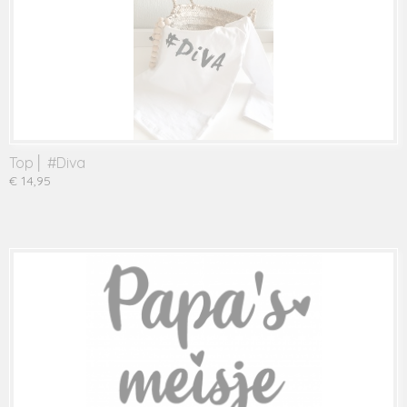
Top│ #Diva
€ 14,95