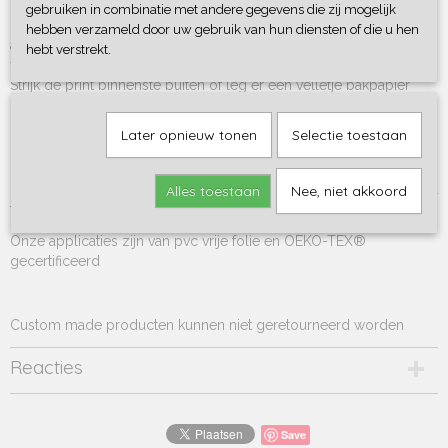
gebruiken in combinatie met andere gegevens die zij mogelijk
Rompertjes, sweaters en t-shirts zijn 100% (bio) katoen en met
hebben verzameld door uw gebruik van hun diensten of die u hen
applicatie wasbaar binnenste buiten op 30 graden zonder
hebt verstrekt.
wasverzachter.
Strijk de print binnenste buiten of leg er een velletje bakpapier
overheen om de print te strijken.
Niet geschikt voor de droger.
Later opnieuw tonen
Selectie toestaan
Levertijd van deze op bestelling gemaakte rompertjes, sweaters &
Alles toestaan
Nee, niet akkoord
t-shirtjes is ca. 1-3 werkdagen.
Onze applicaties zijn van pvc vrije folie en OEKO-TEX®
gecertificeerd
Custom made producten kunnen niet geretourneerd worden
Reacties
Save