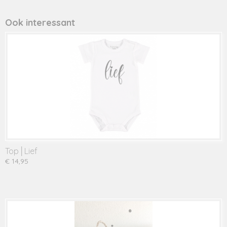
Ook interessant
Top│Lief
€ 14,95