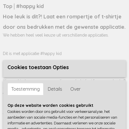
Top│#happy kid
Hoe leuk is dit?! Laat een rompertje of t-shirtje
door ons bedrukken met de gewenste applicatie.
We hebben heel veel keuze uit verschillende applicaties.
Dit is met applicatie #happy kid
Kleur applicatie: die kies je zelf
Cookies toestaan Opties
Kies zo hierboven een rompertje, een t-shirtje òf een sweater (+ €
4,-) in de gewenste maat, kleur en mouwlengte. Sweaters hebben
Toestemming
Details
Over
altijd een lange mouw.
Rompers zijn er in het wit en rood. T-shirts zijn er in alle
Op deze website worden cookies gebruikt
genoemde kleuren en sweaters zijn er in het wit, zwart, roze, army
Cookies worden door ons gebruikt voor verkeersanalyse, het
en sand/mokka
aanbieden van sociale media-functies en het personaliseren van
Zo creëer je je eigen custom made product ! Ook super leuk om
informatie en advertenties. Daarnaast verlenen we onze sociale
cadeau te geven
media-, advertentie- en analysepartners toegang tot informatie