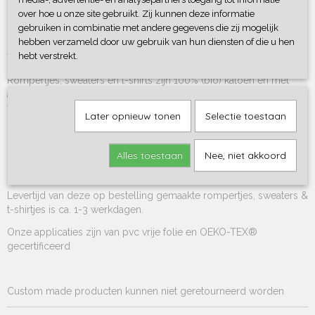
over hoe u onze site gebruikt. Zij kunnen deze informatie
gebruiken in combinatie met andere gegevens die zij mogelijk
hebben verzameld door uw gebruik van hun diensten of die u hen
Staat de gewenste maat er niet tussen? Stuur ons een mailtje of
hebt verstrekt.
WhatsApp en wellicht kunnen we je maat toch nog inkopen.
Rompertjes, sweaters en t-shirts zijn 100% (bio) katoen en met
applicatie wasbaar binnenste buiten op 30 graden zonder
wasverzachter.
Later opnieuw tonen
Selectie toestaan
Strijk de print binnenste buiten of leg er een velletje bakpapier
overheen om de print te strijken.
Niet geschikt voor de droger.
Alles toestaan
Nee, niet akkoord
Levertijd van deze op bestelling gemaakte rompertjes, sweaters &
t-shirtjes is ca. 1-3 werkdagen.
Onze applicaties zijn van pvc vrije folie en OEKO-TEX®
gecertificeerd
Custom made producten kunnen niet geretourneerd worden