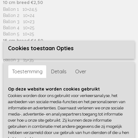
10 cm breed €2,50
Ballon 1 10×24,5
Ballon 2 10×24
Ballon 3 10×23
Ballon 4 10×25
Ballon 5 10×25
15 cm breed €4,50
Cookies toestaan Opties
Ballon 1 15×37
Ballon 2 15×35,5
Ballon 3 15×35
Ballon 4 15×37
Toestemming
Details
Over
Ballon 5 15×37
20 cm breed €6,50
Ballon 1 20×50
Op deze website worden cookies gebruikt
Ballon 2 20×57
Cookies worden door ons gebruikt voor verkeersanalyse, het
Ballon 3 20×46
aanbieden van sociale media-functies en het personaliseren van
Ballon 4 20×50
informatie en advertenties. Daarnaast verlenen we onze sociale
Ballon 5 20×49
media-, advertentie- en analysepartners toegang tot informatie
25 cm breed €9,-
over hoe u onze site gebruikt. Zij kunnen deze informatie
Ballon 1 25×62
gebruiken in combinatie met andere gegevens die zij mogelijk
Ballon 2 25×69
hebben verzameld door uw gebruik van hun diensten of die u hen
Ballon 3 25×57