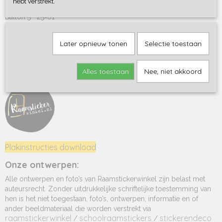
hebt verstrekt.
Ballon 4 25×62
Ballon 5 25×61
Later opnieuw tonen
Selectie toestaan
Leverancier
Onze mooie raamstickers worden gemaakt door
raamstickerwinkel.nl
Alles toestaan
Nee, niet akkoord
!
Plakinstructies download
Onze ontwerpen:
Alle ontwerpen en foto’s van Raamstickerwinkel zijn belast met
auteursrecht. Zonder uitdrukkelijke schriftelijke toestemming van
hen is het niet toegestaan, foto’s, ontwerpen, informatie en of
ander beeldmateriaal die worden verstrekt via
raamstickerwinkel
schoolraamstickers
stickerendeco
/
/