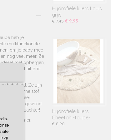
Hydrofiele luiers Louis
grijs
€ 7,45
€ 9,95
taupe heb je
hte multifunctionele
honen, om je baby mee
 en nog veel meer. Ze
k ideaal met opbergen,
set bestaat uit drie
uis print.
ere babyhuid. Ze zijn
ichte en dunne stof
en en snel weer
 je van Meyco gewend
e zelfs nóg zachter!
Hydrofiele luiers
Cheetah -taupe-
edia-
 in de badkamer,
€ 8,90
 onze
 site
e zij