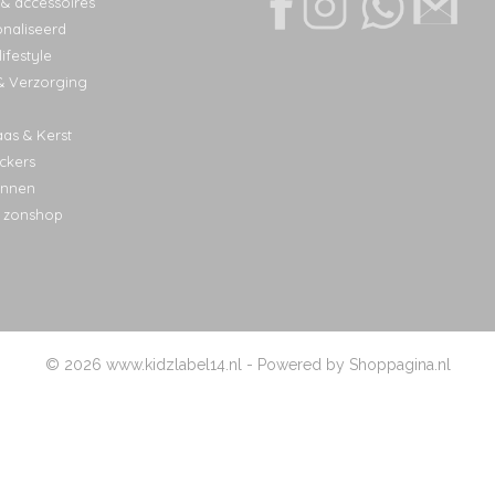
 & accessoires
naliseerd
ifestyle
& Verzorging
aas & Kerst
ckers
nnen
 zonshop
© 2026 www.kidzlabel14.nl - Powered by Shoppagina.nl