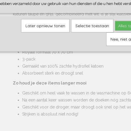
Deze collectie is ontwikkeld in samenwerking met AnneMarie K
hebben verzameld door uw gebruik van hun diensten of die u hen hebt verst
is stijlvol en klassiek, met een actueel en toch tijdloos design. 
kleuren taupe en grijs, gecombineerd met wit. Is je stijl klassie
modern? Laat je inspireren door de Meyco X Mrs. Keizer Louis
Later opnieuw tonen
Selectie toestaan
Alles 
match alle items met elkaar.
De voordelen op een rijtje
Nee, niet 
Multifunctionele doeken
Royaal formaat 70 x 70 cm
3-pack
Gemaakt van 100% zachte hydrofiel katoen
Absorbeert sterk en droogt snel
Zo houd je deze items langer mooi
Geschikt om heel vaak te wassen in de wasmachine op 6
Na een aantal keer wassen worden de doeken nóg zacht
Geschikt voor de droger, maar droogt ook snel op het w
Strijken is absoluut niet nodig!