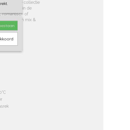
eizer. Deze collectie
rekt.
Verkrijgbaar in de
k, romantisch of
 collectie en mix &
toestaan
akkoord
0°C
er
asrek