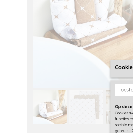
Cookie
Toest
Op deze
Cookies w
functies e
sociale me
gebruikt. 