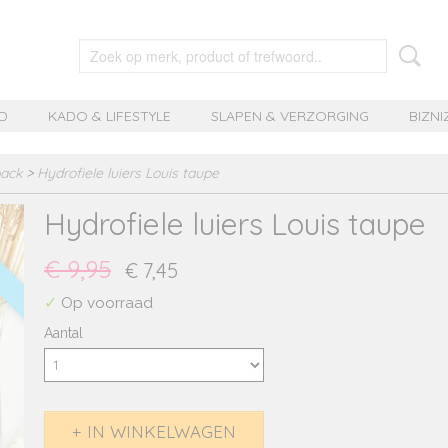
D
KADO & LIFESTYLE
SLAPEN & VERZORGING
BIZNI
pack
>
Hydrofiele luiers Louis taupe
Hydrofiele luiers Louis taupe
€ 9,95
€ 7,45
✓
Op voorraad
Aantal
IN WINKELWAGEN