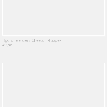
Hydrofiele luiers Cheetah -taupe-
€ 8,90