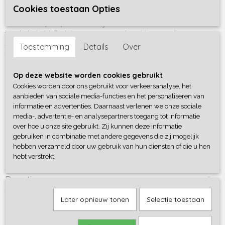
Cookies toestaan Opties
De Meyco hydrofiele luiers Cheetah Honey Gold zijn katoenen
doeken van 70 x 70 cm. Heerlijk zacht en comfortabel voor de
tere babyhuid. De luiers nemen goed vocht op en zijn
sneldrogend. Te gebruiken als wasbare luier, handdoek,
Toestemming
Details
Over
spuugdoek, of als onderlegger bij het verschonen. De set bestaat
uit drie hydrofiele luiers, met hippe prints.
Op deze website worden cookies gebruikt
Kenmerken:
Cookies worden door ons gebruikt voor verkeersanalyse, het
100% katoen, dus zeer goed ademend
aanbieden van sociale media-functies en het personaliseren van
Maat 70x70 cm
informatie en advertenties. Daarnaast verlenen we onze sociale
Wasbaar op 60 graden, dus hygiënisch
media-, advertentie- en analysepartners toegang tot informatie
over hoe u onze site gebruikt. Zij kunnen deze informatie
Geschikt voor in de droger
gebruiken in combinatie met andere gegevens die zij mogelijk
Mag heet gestreken worden
hebben verzameld door uw gebruik van hun diensten of die u hen
hebt verstrekt.
Reacties
Later opnieuw tonen
Selectie toestaan
Save