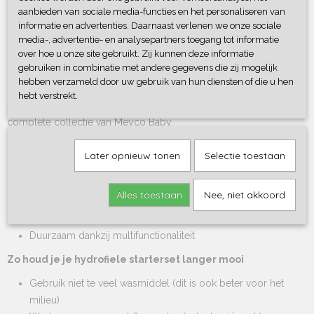
maak de look helemaal compleet!
aanbieden van sociale media-functies en het personaliseren van
informatie en advertenties. Daarnaast verlenen we onze sociale
De set bestaat uit:
media-, advertentie- en analysepartners toegang tot informatie
3x hydrofiele luiers van 70x70 cm
over hoe u onze site gebruikt. Zij kunnen deze informatie
3x hydrofiele monddoekjes van 30x30 cm
gebruiken in combinatie met andere gegevens die zij mogelijk
hebben verzameld door uw gebruik van hun diensten of die u hen
3x hydrofiele washandjes van 20x17 cm
hebt verstrekt.
Je combineert de hydrofiele items uit de set perfect met de
complete collectie van Meyco Baby.
De voordelen op een rijtje
Later opnieuw tonen
Selectie toestaan
Complete starterset: alle onmisbare hydrofiele items in één
Met schattige print met zebra’s en populaire cheetah print
Alles toestaan
Nee, niet akkoord
100% katoen: superzacht, goede vochtopname en
sneldrogend
Duurzaam dankzij multifunctionaliteit
Zo houd je je hydrofiele starterset langer mooi
Gebruik niet te veel wasmiddel (dit is ook beter voor het
milieu)