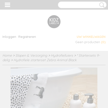
Inloggen
Registreren
UW WINKELWAGEN
Geen producten
(0)
Home
>
Slapen & Verzorging
>
Hydrofielluiers
>
* Startersets 9-
delig
>
Hydrofiele starterset Zebra Animal Black