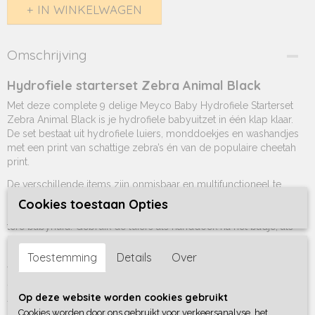
IN WINKELWAGEN
Omschrijving
Hydrofiele starterset Zebra Animal Black
Met deze complete 9 delige Meyco Baby Hydrofiele Starterset
Zebra Animal Black is je hydrofiele babyuitzet in één klap klaar.
De set bestaat uit hydrofiele luiers, monddoekjes en washandjes
met een print van schattige zebra’s én van de populaire cheetah
print.
De verschillende items zijn onmisbaar en multifunctioneel te
gebruiken. Gemaakt van 100% hydrofiel katoen neemt het
Cookies toestaan Opties
materiaal vocht goed op, droogt snel en voelt extra zacht aan de
tere babyhuid. Gebruik de luiers als handdoek na het badje, als
onderlegger bij het verschonen of als hoofdeinde in de wieg, de
kinderwagenbak of box. De monddoekjes zijn ideaal bij het
Toestemming
Details
Over
voeden en de washandjes voor het wassen of poetsen van vieze
snoetjes!
Op deze website worden cookies gebruikt
Tip: bekijk ook eens de andere producten met dezelfde print en
Cookies worden door ons gebruikt voor verkeersanalyse, het