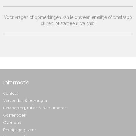
Voor vragen of opmerkingen kan je ons een emailtje of whatsapp
sturen, of start een live chat!
Informatie
Contact
Verzenden & bezorgen
Herroeping, ruilen & Retourneren
Gastenboek
Over ons
Bedrijfsgegevens