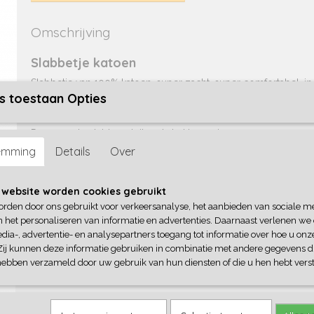
Omschrijving
Slabbetje katoen
Slabbetje van 100% katoen, super zacht, super comfortabel, in 
HIER
s toestaan Opties
Hier kan je de effen kleuren kiezen, en bovendien kan je
d
diverse bedrukkingen of naam kiezen.
Deze royale slabber sluit met drukknoopje.
emming
Details
Over
Je kan kiezen uit de volgende kleuren:
Petrol
 website worden cookies gebruikt
Wit
orden door ons gebruikt voor verkeersanalyse, het aanbieden van sociale m
Licht roze
n het personaliseren van informatie en advertenties. Daarnaast verlenen we
Army
dia-, advertentie- en analysepartners toegang tot informatie over hoe u onze
Rood
Zij kunnen deze informatie gebruiken in combinatie met andere gegevens di
hebben verzameld door uw gebruik van hun diensten of die u hen hebt verst
Antraciet
Mokka
Sand