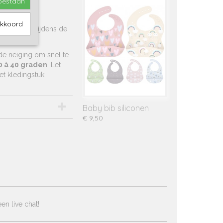
toestaan
akkoord
ng
worden tijdens de
 stoffen.
de neiging om snel te
0 à 40 graden
. Let
et kledingstuk
Baby bib siliconen
€ 9,50
en live chat!