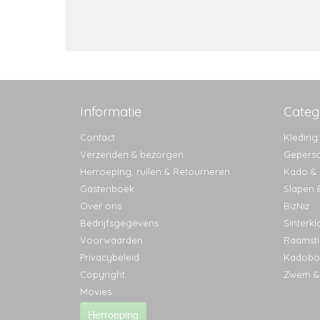
Informatie
Categ
Contact
Kleding
Verzenden & bezorgen
Geperso
Herroeping, ruilen & Retourneren
Kado & l
Gastenboek
Slapen 
Over ons
BizNiz
Bedrijfsgegevens
Sinterkl
Voorwaarden
Raamsti
Privacybeleid
Kadobo
Copyright
Zwem &
Movies
Herroeping