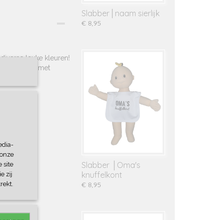
Slabber│naam sierlijk
€ 8,95
diverse leuke kleuren!
e slabbers met
edia-
 onze
Slabber │Oma's
 site
knuffelkont
e zij
rekt.
€ 8,95