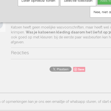
Navy
Later opnieuw tonen
Selectie toestaan
Alles 
Grey/blue (sluit met klittenband)
Nee, niet 
Omdat wij willen dat je baby opgroeit in een
veilige omgevi
productie alleen natuurlijke materialen gebruikt en geen giftige
Katoen heeft geen moeilijke wasvoorschriften, maar heeft wel 
krimpen.
Was je katoenen kleding daarom het liefst op 3
ook goed op met kleuren: bij de eerste paar wasbeurten kan h
afgeven.
Reacties
Save
of opmerkingen kan je ons een emailtje of whatsapp sturen, of start e