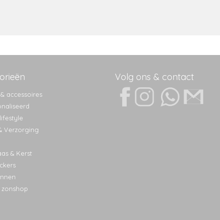
orieën
Volg ons & contact
 & accessoires
naliseerd
ifestyle
& Verzorging
aas & Kerst
ckers
nnen
 zonshop