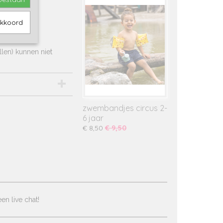
akkoord
len) kunnen niet
zwembandjes circus 2-
6 jaar
€ 8,50
€ 9,50
en live chat!