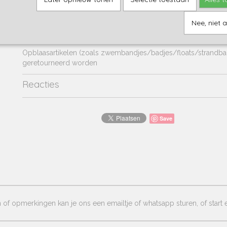
EAN: 7432234134108
Elk afzonderlijk product bevat een repair patch
Nee, niet 
Opblaasartikelen (zoals zwembandjes/badjes/floats/strandbal
geretourneerd worden
Reacties
Save
of opmerkingen kan je ons een emailtje of whatsapp sturen, of start e