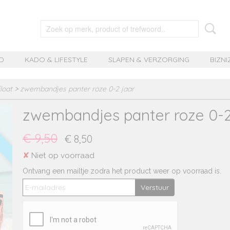
D
KADO & LIFESTYLE
SLAPEN & VERZORGING
BIZNI
loat
>
zwembandjes panter roze 0-2 jaar
zwembandjes panter roze 0-2
€ 9,50
€ 8,50
✘
Niet op voorraad
Ontvang een mailtje zodra het product weer op voorraad is.
Verstuur