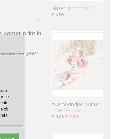
Glitter strandbal
€ 6,50
panter print in
021 & EN-71 getest.
fen.
edia-
 onze
 site
zwembandjes panter
e zij
roze 2-6 jaar
rekt.
€ 8,95
€ 9,95
toestaan