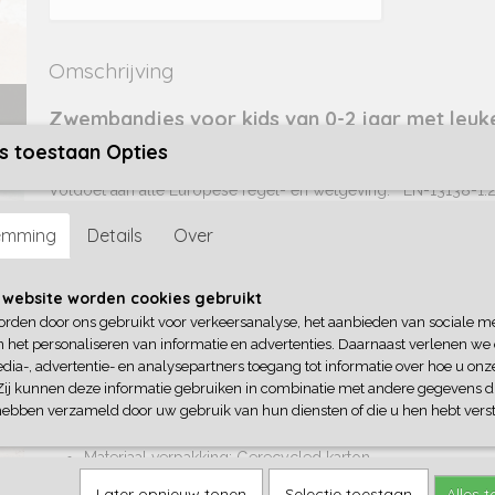
Omschrijving
Zwembandjes voor kids van 0-2 jaar met leuke 
s toestaan Opties
roze
Voldoet aan alle Europese regel- en wetgeving. EN-13138-1:2
Geïnspecteerd voor extra veiligheid en vrij van schadelijke stof
emming
Details
Over
 website worden cookies gebruikt
Serie: Swim Essentials Panterprint
orden door ons gebruikt voor verkeersanalyse, het aanbieden van sociale m
Materiaal: 0,25 mm dik duurzaam PVC
n het personaliseren van informatie en advertenties. Daarnaast verlenen we
Gewicht: 150 gram
dia-, advertentie- en analysepartners toegang tot informatie over hoe u onze
Afmetingen: 14 x 6 x 17 cm
Zij kunnen deze informatie gebruiken in combinatie met andere gegevens di
Leeftijdsklasse: 0-2 jaar
hebben verzameld door uw gebruik van hun diensten of die u hen hebt verst
Maximale belastbaarheid: 0-15 kg
Materiaal verpakking: Gerecycled karton
Afmetingen verpakking: 12 x 20 x 3 cm
Later opnieuw tonen
Selectie toestaan
Alles 