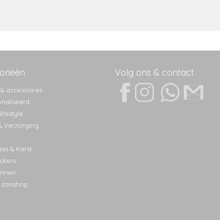
orieën
Volg ons & contact
 & accessoires
naliseerd
ifestyle
& Verzorging
aas & Kerst
ckers
nnen
 zonshop