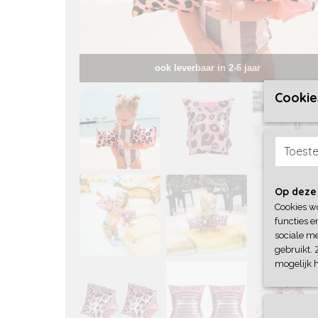
ook leverbaar in 2-6 jaar
Cookie
Toest
Op deze
Cookies w
functies e
sociale me
gebruikt. 
mogelijk 