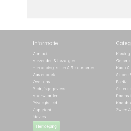
Informatie
Categ
Contact
Kleding
Verzenden & bezorgen
Geperso
Herroeping, ruilen & Retourneren
Kado & l
Gastenboek
Slapen 
Over ons
BizNiz
Bedrijfsgegevens
Sinterkl
Voorwaarden
Raamsti
Privacybeleid
Kadobo
Copyright
Zwem &
Movies
Herroeping