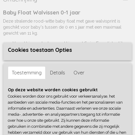
Baby Float Walvissen 0-1 jaar
Deze stralende rood-witte baby float met gave walvisprint is
geschikt voor baby's tussen de 0 en 1 jaar met een maximaal
gewicht van 11 kg.
Verpakt in een leuke verpakking met Swim Essentials stijl.
Cookies toestaan Opties
Voldoet aan alle Europese regel- en wetgeving.
EN-13138-3:2014 & EN-71 getest.
Geïnspecteerd voor extra veiligheid en vrij van
Toestemming
Details
Over
schadelijke stoffen.
Kenmerken product
Op deze website worden cookies gebruikt
Serie: Swim Essentials Walvissen
Cookies worden door ons gebruikt voor verkeersanalyse, het
Materiaal: 0,25 mm duurzaam PVC
aanbieden van sociale media-functies en het personaliseren van
informatie en advertenties. Daarnaast verlenen we onze sociale
Gewicht: 0,4 kg
media-, advertentie- en analysepartners toegang tot informatie
Afmetingen: Ø 69 cm
over hoe u onze site gebruikt. Zij kunnen deze informatie
Aantal luchtkamers:
4 voor extra veiligheid
gebruiken in combinatie met andere gegevens die zij mogelijk
Leeftijdsklasse: 0-1 jaar
hebben verzameld door uw gebruik van hun diensten of die u hen