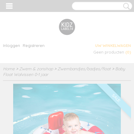
Inloggen
Registreren
UW WINKELWAGEN
Geen producten
(0)
Home
>
Zwem & zonshop
>
Zwembandjes/badjes/float
>
Baby
Float Walvissen 0-1 jaar
SALE