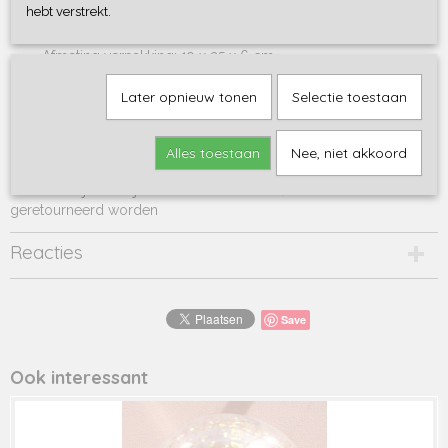
Maximale belastbaarheid: 11 kg
hebt verstrekt.
Materiaal verpakking: Gerecycled karton
Afmeting verpakking: 19 x 25 x 6 cm
EAN: 7432234183106
Later opnieuw tonen
Selectie toestaan
Elk afzonderlijk product bevat een repair patch
Alles toestaan
Nee, niet akkoord
Opblaasartikelen (zoals
zwembandjes/badjes/floats/strandballen) kunnen niet
geretourneerd worden
Reacties
Save
Ook interessant