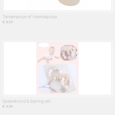
Tandenpotje of haarlokpotje
€ 8,50
Speenkoord & bijtring set
€ 9,99