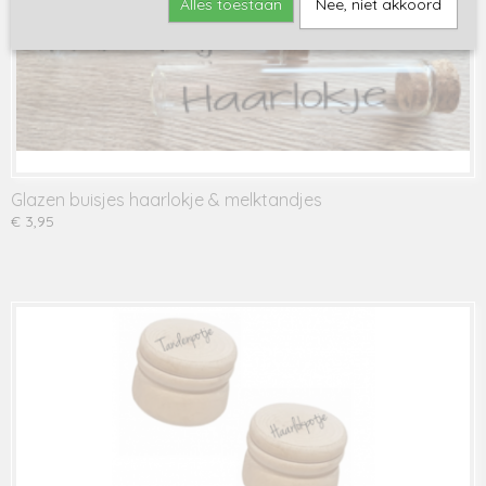
Alles toestaan
Nee, niet akkoord
Glazen buisjes haarlokje & melktandjes
€ 3,95