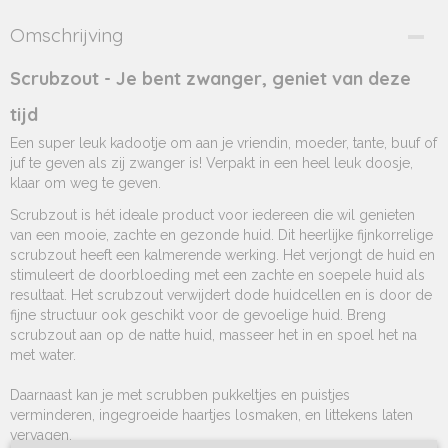
Omschrijving
Scrubzout - Je bent zwanger, geniet van deze
tijd
Een super leuk kadootje om aan je vriendin, moeder, tante, buuf of
juf te geven als zij zwanger is! Verpakt in een heel leuk doosje,
klaar om weg te geven.
Scrubzout is hét ideale product voor iedereen die wil genieten
van een mooie, zachte en gezonde huid. Dit heerlijke fijnkorrelige
scrubzout heeft een kalmerende werking. Het verjongt de huid en
stimuleert de doorbloeding met een zachte en soepele huid als
resultaat. Het scrubzout verwijdert dode huidcellen en is door de
fijne structuur ook geschikt voor de gevoelige huid. Breng
scrubzout aan op de natte huid, masseer het in en spoel het na
met water.
Daarnaast kan je met scrubben pukkeltjes en puistjes
verminderen, ingegroeide haartjes losmaken, en littekens laten
vervagen.