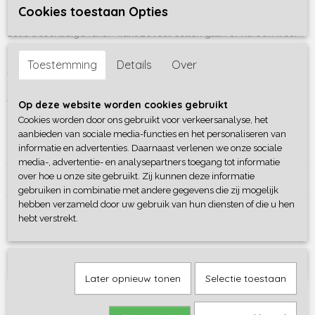
Cookies toestaan Opties
Het is niet nodig om je huid elke dag te scrubben, dan kan je huid
zelfs beschadigd raken want zoveel cellen gaan er nu ook weer
niet dood per dag. Probeer daarom om de 2 of 3 dagen je
lichaam een scrub te geven, dus zo'n 2 keer per week is
Toestemming
Details
Over
voldoende.
Afmetingen doosje: 20 cm h x 6,3 cm b x 2,5 cm d
Op deze website worden cookies gebruikt
Inhoud doosje scrubzout: 150 gram
Cookies worden door ons gebruikt voor verkeersanalyse, het
Geur: Frisse verrassende geur
aanbieden van sociale media-functies en het personaliseren van
Made in Holland
informatie en advertenties. Daarnaast verlenen we onze sociale
media-, advertentie- en analysepartners toegang tot informatie
Reacties
over hoe u onze site gebruikt. Zij kunnen deze informatie
gebruiken in combinatie met andere gegevens die zij mogelijk
hebben verzameld door uw gebruik van hun diensten of die u hen
hebt verstrekt.
Save
Ook interessant
Later opnieuw tonen
Selectie toestaan