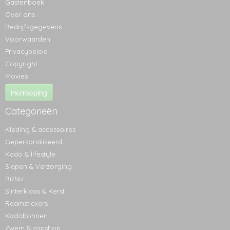
Gastenboek
Over ons
Bedrijfsgegevens
Voorwaarden
Privacybeleid
Copyright
Movies
Herroeping
Categorieën
Kleding & accessoires
Gepersonaliseerd
Kado & lifestyle
Slapen & Verzorging
BizNiz
Sinterklaas & Kerst
Raamstickers
Kadobonnen
Zwem & zonshop