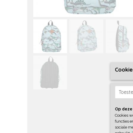
Cookie
Toest
Op deze
Cookies w
functies e
sociale me