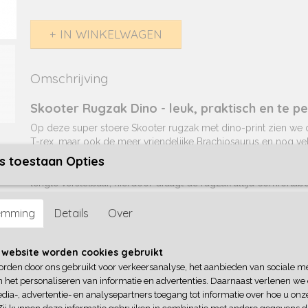
IN WINKELWAGEN
Omschrijving
Skooter Rugzak Dino - leuk, praktisch en te p
Op deze super stoere Skooter rugzak met dino-print zien we 
T-rex, maar ook de meer vriendelijke Brachiosaurus en nog ve
dino's terug. De hippe kinderrugzak heeft een ruim hoofdvak e
s toestaan Opties
voorvakje. Het rugpand is verstevigd en de schouderbanden zi
lengte verstelbaar, hierdoor draagt de rugzak altijd comfortabe
De Skooter rugzak Dino biedt voldoende ruimte voor dagelijks
emming
Details
Over
lunchbox, drinkfles of een extra setje kleding. Het voorvak is 
items die snel bij de hand moeten zijn, zodat alles netjes opge
de comfortabele schouderbanden draagt de rugzak prettig, oo
 website worden cookies gebruikt
weg of een schooldag. De stevige draaglus aan de bovenkant
orden door ons gebruikt voor verkeersanalyse, het aanbieden van sociale m
om de tas mee te nemen of op te hangen. Een schattige en pra
n het personaliseren van informatie en advertenties. Daarnaast verlenen we
uitstapje nét een beetje leuker maakt.
dia-, advertentie- en analysepartners toegang tot informatie over hoe u onze