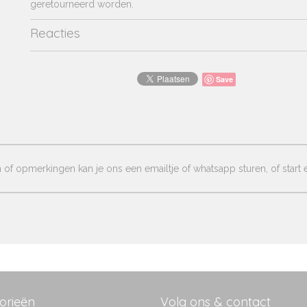
geretourneerd worden.
Reacties
Save
of opmerkingen kan je ons een emailtje of whatsapp sturen, of start e
orieën
Volg ons & contact