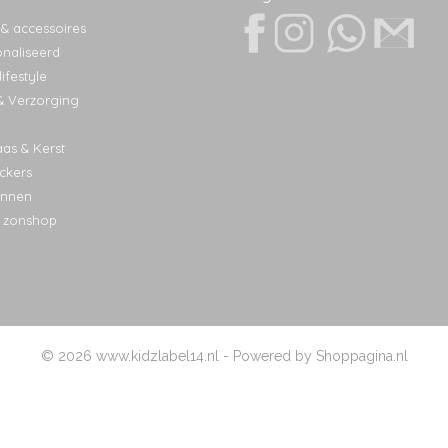
 & accessoires
naliseerd
ifestyle
& Verzorging
aas & Kerst
ckers
nnen
 zonshop
© 2026 www.kidzlabel14.nl - Powered by Shoppagina.nl