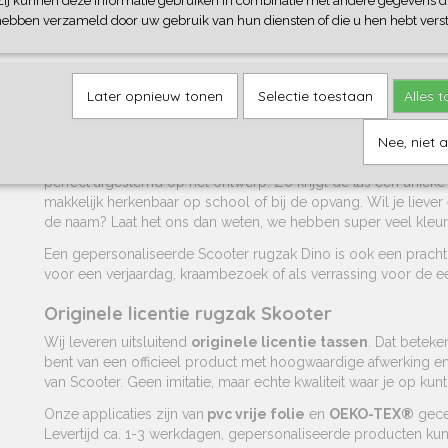
Zij kunnen deze informatie gebruiken in combinatie met andere gegevens di
Het stevige polyester materiaal zorgt ervoor dat de tas tegen 
hebben verzameld door uw gebruik van hun diensten of die u hen hebt verst
gemakkelijk schoon te maken is. De ritssluitingen werken soep
biedt extra ruimte voor kleine spulletjes zoals een snack, knuff
Gepersonaliseerd met naam – Uniek en herke
Later opnieuw tonen
Selectie toestaan
Alles 
Wil je de rugzak extra speciaal maken? Laat hem dan
persona
naam van jouw mini
.
Nee, niet 
De naam wordt gedrukt op het voorvakje van de tas in een
bij
perfect afgestemd op het ontwerp. Zo krijgt de tas een unieke ui
makkelijk herkenbaar op school of bij de opvang. Wil je liever
de naam? Laat het ons dan weten, we hebben super veel kleu
Een gepersonaliseerde Scooter rugzak Dino is ook een pracht
voor een verjaardag, kraambezoek of als verrassing voor de e
Originele licentie rugzak Skooter
Wij leveren uitsluitend
originele licentie tassen
. Dat beteke
bent van een officieel product met hoogwaardige afwerking en 
van Scooter. Geen imitatie, maar echte kwaliteit waar je op kun
Onze applicaties zijn van
pvc vrije folie
en
OEKO-TEX®
gecer
Levertijd ca. 1-3 werkdagen, gepersonaliseerde producten kunn