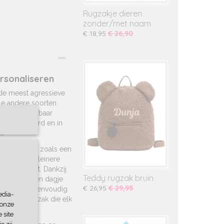
Rugzakje dieren
zonder/met naam
€ 18,95
€ 26,90
ersonaliseren
de meest agressieve
le andere soorten
n een afsluitbaar
jn gewatteerd en in
l.
e spulletjes zoals een
handig voor kleinere
borgen blijft. Dankzij
Teddy rugzak bruin
k tijdens een dagje
€ 26,95
€ 29,95
 maakt het eenvoudig
edia-
ktische rugzak die elk
 onze
 site