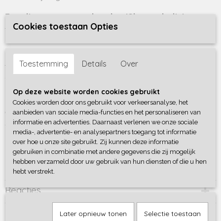
428-1000
Ecru linnen tas met de tekst 'Shop-a-holic'
Cookies toestaan Opties
Wat een leukerd, deze ecru linnen tas met 'Shop-a-holic' erop in
barcode tekst.
De tote bag is ideaal om een paar boodschappen in te doen, mee
Toestemming
Details
Over
te nemen naar je werk of naar school. Op de voorkant van de tas
staat de tekst 'Shop-a-holic' en de tas heeft fijne lange hengsels
(ca. 70 cm).
Op deze website worden cookies gebruikt
Het formaat van de tas is 41×37.5cm en verkrijgbaar in het zwart en
Cookies worden door ons gebruikt voor verkeersanalyse, het
ecru.
aanbieden van sociale media-functies en het personaliseren van
informatie en advertenties. Daarnaast verlenen we onze sociale
Tas is van 100% katoen
media-, advertentie- en analysepartners toegang tot informatie
over hoe u onze site gebruikt. Zij kunnen deze informatie
gebruiken in combinatie met andere gegevens die zij mogelijk
Er zijn nog tal van andere voorbeeldtassen waaruit je kan kiezen,
hebben verzameld door uw gebruik van hun diensten of die u hen
ook is er de mogelijkheid om zelf een bedrukking te ontwerpen!
hebt verstrekt.
Reacties
Later opnieuw tonen
Selectie toestaan