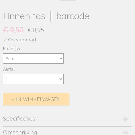
Linnen tas │ barcode
€ 9,50
€ 8,95
✓
Op voorraad
Kleur tas:
Aantal
IN WINKELWAGEN
Specificaties
Productcode
Omschrijving