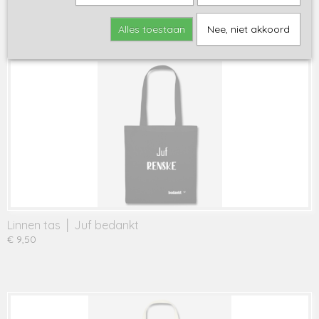
Save
Alles toestaan
Nee, niet akkoord
Ook interessant
Linnen tas │ Juf bedankt
€ 9,50