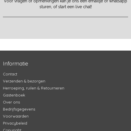
Voor vragen of opmerkingen kan je ons een emailtje of whatsapp
sturen, of start een live chat!
Informatie
Contact
Verzenden & bezorgen
Herroeping, ruilen & Retourneren
Gastenboek
Over ons
Bedrijfsgegevens
Voorwaarden
Privacybeleid
Copyright